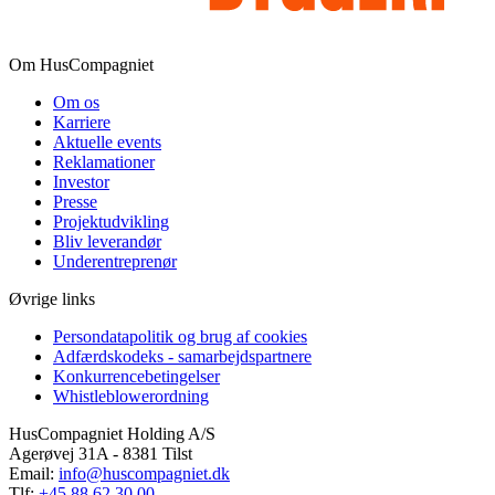
Om HusCompagniet
Om os
Karriere
Aktuelle events
Reklamationer
Investor
Presse
Projektudvikling
Bliv leverandør
Underentreprenør
Øvrige links
Persondatapolitik og brug af cookies
Adfærdskodeks - samarbejdspartnere
Konkurrencebetingelser
Whistleblowerordning
HusCompagniet Holding A/S
Agerøvej 31A - 8381 Tilst
Email:
info@huscompagniet.dk
Tlf:
+45 88 62 30 00