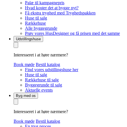
Palæ til kampagnepris
Hvad koster det at bygge nyt?
Få ekstra tryghed med Tryghedspakken
Huse til salg
Rækkehuse
Alle byggegrunde
Prøv vores HusDesigner og få prisen med det samme
Udstillingshuse
Interesseret i at høre nærmere?
Book møde
Bestil katalog
Find vores udstillingshuse her
Huse til salg
Rækkehuse til salg
Byggegrunde til salg
Aktuelle events
Byg med os
Interesseret i at høre nærmere?
Book møde
Bestil katalog
En tryg proces