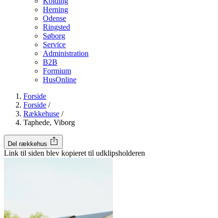
Kolding
Herning
Odense
Ringsted
Søborg
Service
Administration
B2B
Formium
HusOnline
Forside
Forside
/
Rækkehuse
/
Taphede, Viborg
Del rækkehus
Link til siden blev kopieret til udklipsholderen