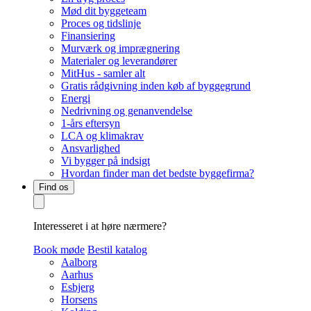
Mød dit byggeteam
Proces og tidslinje
Finansiering
Murværk og imprægnering
Materialer og leverandører
MitHus - samler alt
Gratis rådgivning inden køb af byggegrund
Energi
Nedrivning og genanvendelse
1-års eftersyn
LCA og klimakrav
Ansvarlighed
Vi bygger på indsigt
Hvordan finder man det bedste byggefirma?
Find os
Interesseret i at høre nærmere?
Book møde
Bestil katalog
Aalborg
Aarhus
Esbjerg
Horsens