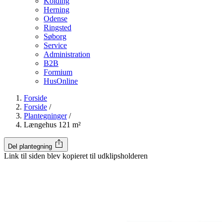
Kolding
Herning
Odense
Ringsted
Søborg
Service
Administration
B2B
Formium
HusOnline
Forside
Forside
/
Plantegninger
/
Længehus 121 m²
Del plantegning
Link til siden blev kopieret til udklipsholderen