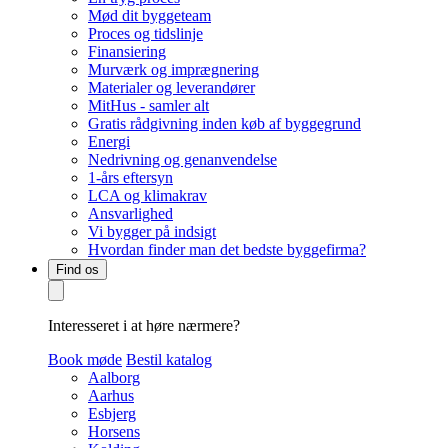
Mød dit byggeteam
Proces og tidslinje
Finansiering
Murværk og imprægnering
Materialer og leverandører
MitHus - samler alt
Gratis rådgivning inden køb af byggegrund
Energi
Nedrivning og genanvendelse
1-års eftersyn
LCA og klimakrav
Ansvarlighed
Vi bygger på indsigt
Hvordan finder man det bedste byggefirma?
Find os
Interesseret i at høre nærmere?
Book møde
Bestil katalog
Aalborg
Aarhus
Esbjerg
Horsens