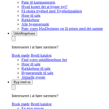
Palæ til kampagnepris
Hvad koster det at bygge nyt?
Få ekstra tryghed med Tryghedspakken
Huse til salg
Rækkehuse
Alle byggegrunde
Prøv vores HusDesigner og få prisen med det samme
Udstillingshuse
Interesseret i at høre nærmere?
Book møde
Bestil katalog
Find vores udstillingshuse her
Huse til salg
Rækkehuse til salg
Byggegrunde til salg
Aktuelle events
Byg med os
Interesseret i at høre nærmere?
Book møde
Bestil katalog
En tryg proces