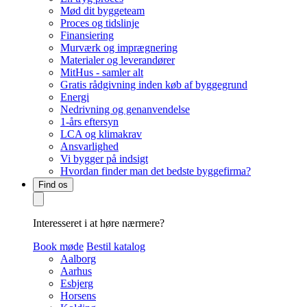
Mød dit byggeteam
Proces og tidslinje
Finansiering
Murværk og imprægnering
Materialer og leverandører
MitHus - samler alt
Gratis rådgivning inden køb af byggegrund
Energi
Nedrivning og genanvendelse
1-års eftersyn
LCA og klimakrav
Ansvarlighed
Vi bygger på indsigt
Hvordan finder man det bedste byggefirma?
Find os
Interesseret i at høre nærmere?
Book møde
Bestil katalog
Aalborg
Aarhus
Esbjerg
Horsens