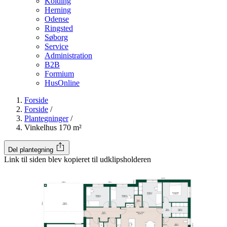
Kolding
Herning
Odense
Ringsted
Søborg
Service
Administration
B2B
Formium
HusOnline
Forside
Forside
/
Plantegninger
/
Vinkelhus 170 m²
Del plantegning
Link til siden blev kopieret til udklipsholderen