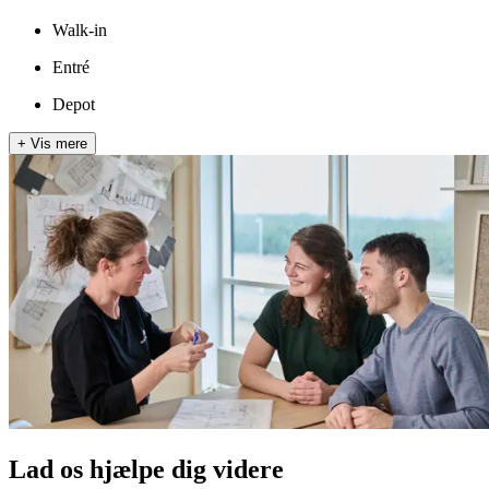
Walk-in
Entré
Depot
+
Vis mere
Lad os hjælpe dig videre