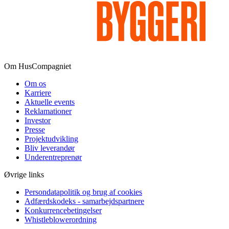
Om HusCompagniet
Om os
Karriere
Aktuelle events
Reklamationer
Investor
Presse
Projektudvikling
Bliv leverandør
Underentreprenør
Øvrige links
Persondatapolitik og brug af cookies
Adfærdskodeks - samarbejdspartnere
Konkurrencebetingelser
Whistleblowerordning