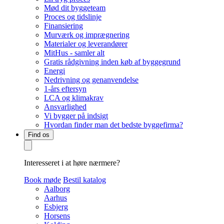
Mød dit byggeteam
Proces og tidslinje
Finansiering
Murværk og imprægnering
Materialer og leverandører
MitHus - samler alt
Gratis rådgivning inden køb af byggegrund
Energi
Nedrivning og genanvendelse
1-års eftersyn
LCA og klimakrav
Ansvarlighed
Vi bygger på indsigt
Hvordan finder man det bedste byggefirma?
Find os
Interesseret i at høre nærmere?
Book møde
Bestil katalog
Aalborg
Aarhus
Esbjerg
Horsens