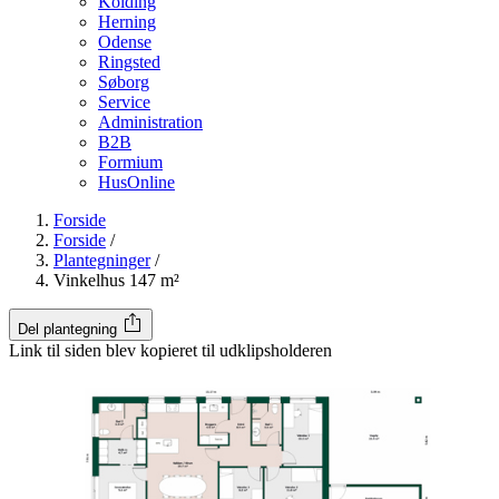
Kolding
Herning
Odense
Ringsted
Søborg
Service
Administration
B2B
Formium
HusOnline
Forside
Forside
/
Plantegninger
/
Vinkelhus 147 m²
Del plantegning
Link til siden blev kopieret til udklipsholderen