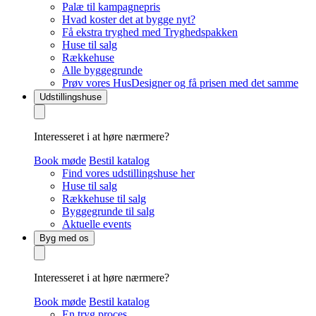
Palæ til kampagnepris
Hvad koster det at bygge nyt?
Få ekstra tryghed med Tryghedspakken
Huse til salg
Rækkehuse
Alle byggegrunde
Prøv vores HusDesigner og få prisen med det samme
Udstillingshuse
Interesseret i at høre nærmere?
Book møde
Bestil katalog
Find vores udstillingshuse her
Huse til salg
Rækkehuse til salg
Byggegrunde til salg
Aktuelle events
Byg med os
Interesseret i at høre nærmere?
Book møde
Bestil katalog
En tryg proces