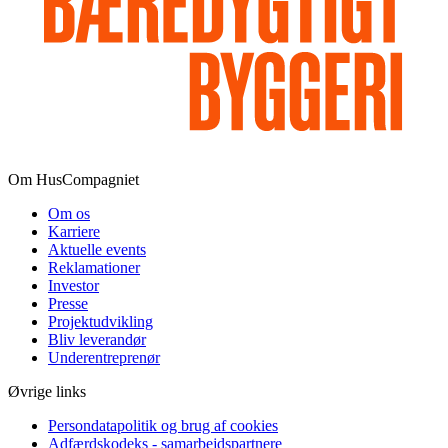
Om HusCompagniet
Om os
Karriere
Aktuelle events
Reklamationer
Investor
Presse
Projektudvikling
Bliv leverandør
Underentreprenør
Øvrige links
Persondatapolitik og brug af cookies
Adfærdskodeks - samarbejdspartnere