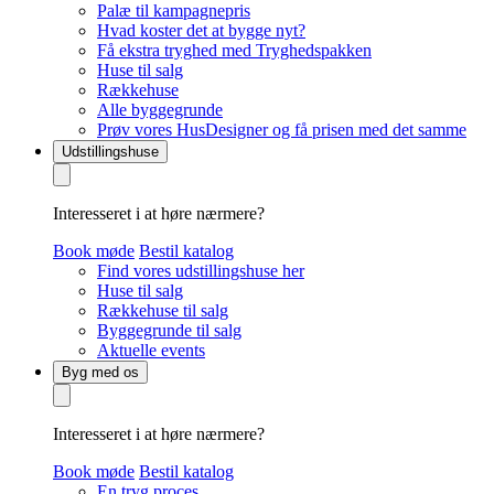
Palæ til kampagnepris
Hvad koster det at bygge nyt?
Få ekstra tryghed med Tryghedspakken
Huse til salg
Rækkehuse
Alle byggegrunde
Prøv vores HusDesigner og få prisen med det samme
Udstillingshuse
Interesseret i at høre nærmere?
Book møde
Bestil katalog
Find vores udstillingshuse her
Huse til salg
Rækkehuse til salg
Byggegrunde til salg
Aktuelle events
Byg med os
Interesseret i at høre nærmere?
Book møde
Bestil katalog
En tryg proces