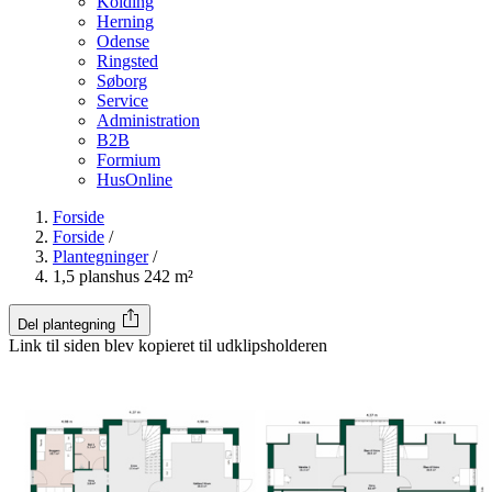
Kolding
Herning
Odense
Ringsted
Søborg
Service
Administration
B2B
Formium
HusOnline
Forside
Forside
/
Plantegninger
/
1,5 planshus 242 m²
Del plantegning
Link til siden blev kopieret til udklipsholderen