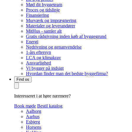
Mød dit byggeteam
Proces og tidslinje
Finansiering
Murværk og imprægnering
Materialer og leverandører
MitHus - samler alt
Gratis rådgivning inden køb af byggegrund
Energi
Nedrivning og genanvendelse
1-års eftersyn
LCA og klimakrav
Ansvarlighed
Vi bygger på indsigt
Hvordan finder man det bedste byggefirma?
Find os
Interesseret i at høre nærmere?
Book møde
Bestil katalog
Aalborg
Aarhus
Esbjerg
Horsens