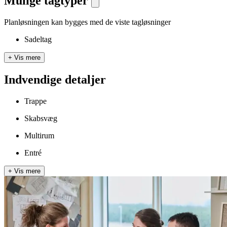
Mulige tagtyper
Planløsningen kan bygges med de viste tagløsninger
Sadeltag
+
Vis mere
Indvendige detaljer
Trappe
Skabsvæg
Multirum
Entré
+
Vis mere