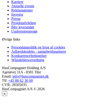
Karriere
Aktuelle events
Reklamationer
Investor
Presse
Projektudvikling
Bliv leverandør
Underentreprenør
Øvrige links
Persondatapolitik og brug af cookies
Adfærdskodeks - samarbejdspartnere
Konkurrencebetingelser
Whistleblowerordning
HusCompagniet Holding A/S
Agerøvej 31A - 8381 Tilst
Email:
info@huscompagniet.dk
Tlf:
+45 88 62 30 00
CVR:
28505035
HusCompagniet A/S © 2026
x