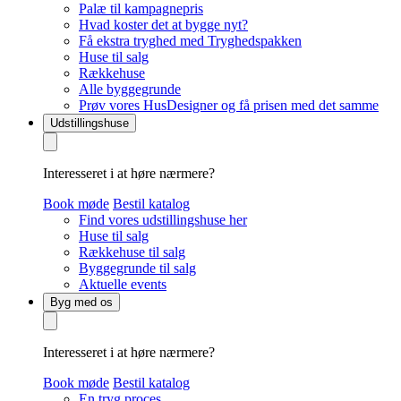
Palæ til kampagnepris
Hvad koster det at bygge nyt?
Få ekstra tryghed med Tryghedspakken
Huse til salg
Rækkehuse
Alle byggegrunde
Prøv vores HusDesigner og få prisen med det samme
Udstillingshuse
Interesseret i at høre nærmere?
Book møde
Bestil katalog
Find vores udstillingshuse her
Huse til salg
Rækkehuse til salg
Byggegrunde til salg
Aktuelle events
Byg med os
Interesseret i at høre nærmere?
Book møde
Bestil katalog
En tryg proces