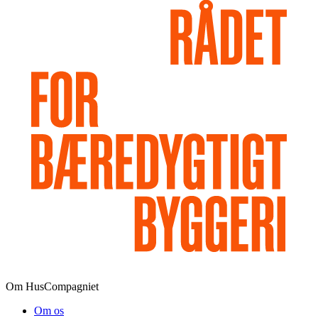
Om HusCompagniet
Om os