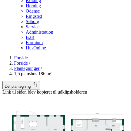
Kolding
Herning
Odense
Ringsted
Søborg
Service
Administration
B2B
Formium
HusOnline
Forside
Forside
/
Plantegninger
/
1,5 planshus 186 m²
Del plantegning
Link til siden blev kopieret til udklipsholderen