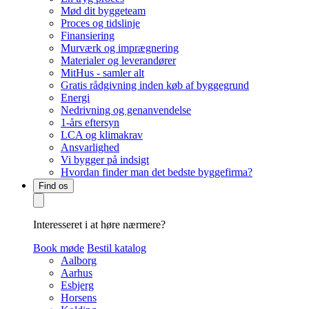
Mød dit byggeteam
Proces og tidslinje
Finansiering
Murværk og imprægnering
Materialer og leverandører
MitHus - samler alt
Gratis rådgivning inden køb af byggegrund
Energi
Nedrivning og genanvendelse
1-års eftersyn
LCA og klimakrav
Ansvarlighed
Vi bygger på indsigt
Hvordan finder man det bedste byggefirma?
Find os
Interesseret i at høre nærmere?
Book møde
Bestil katalog
Aalborg
Aarhus
Esbjerg
Horsens