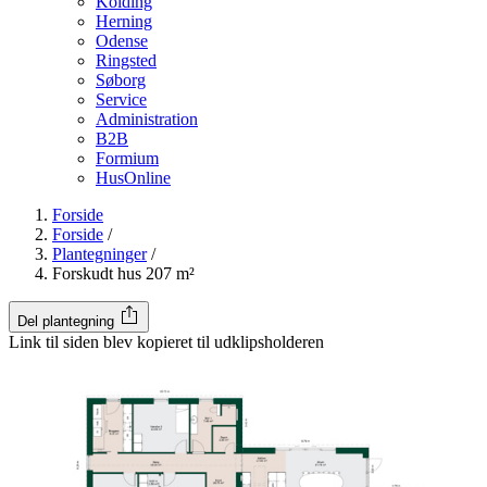
Kolding
Herning
Odense
Ringsted
Søborg
Service
Administration
B2B
Formium
HusOnline
Forside
Forside
/
Plantegninger
/
Forskudt hus 207 m²
Del plantegning
Link til siden blev kopieret til udklipsholderen