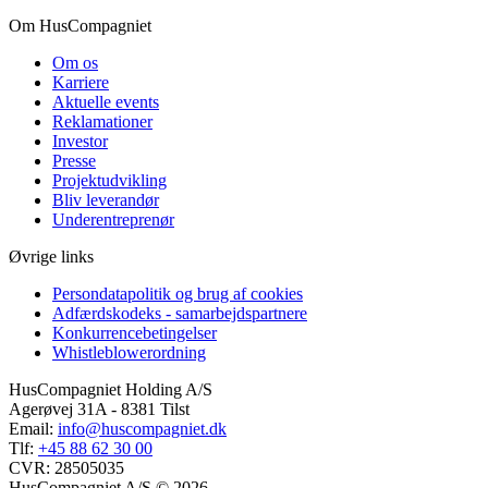
Om HusCompagniet
Om os
Karriere
Aktuelle events
Reklamationer
Investor
Presse
Projektudvikling
Bliv leverandør
Underentreprenør
Øvrige links
Persondatapolitik og brug af cookies
Adfærdskodeks - samarbejdspartnere
Konkurrencebetingelser
Whistleblowerordning
HusCompagniet Holding A/S
Agerøvej 31A - 8381 Tilst
Email:
info@huscompagniet.dk
Tlf:
+45 88 62 30 00
CVR:
28505035
HusCompagniet A/S © 2026