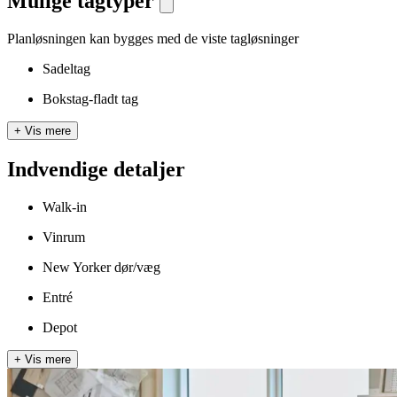
Mulige tagtyper
Planløsningen kan bygges med de viste tagløsninger
Sadeltag
Bokstag-fladt tag
+
Vis mere
Indvendige detaljer
Walk-in
Vinrum
New Yorker dør/væg
Entré
Depot
+
Vis mere