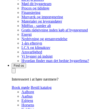
Mød dit byggeteam
Proces og tidslinje
Finansiering
Murværk og imprægnering
Materialer og leverandører
MitHus - samler alt
Gratis rådgivning inden køb af byggegrund
Energi
Nedrivning og genanvendelse
1-års eftersyn
LCA og klimakrav
Ansvarlighed
Vi bygger på indsigt
Hvordan finder man det bedste byggefirma?
Find os
Interesseret i at høre nærmere?
Book møde
Bestil katalog
Aalborg
Aarhus
Esbjerg
Horsens