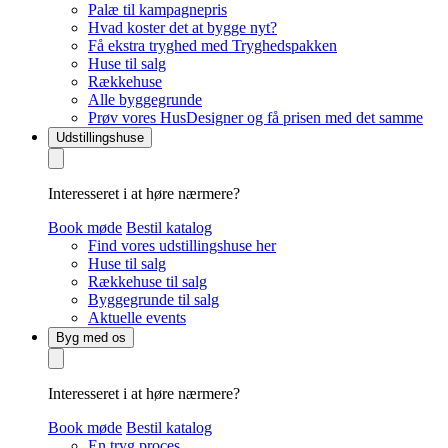
Palæ til kampagnepris
Hvad koster det at bygge nyt?
Få ekstra tryghed med Tryghedspakken
Huse til salg
Rækkehuse
Alle byggegrunde
Prøv vores HusDesigner og få prisen med det samme
Udstillingshuse
Interesseret i at høre nærmere?
Book møde
Bestil katalog
Find vores udstillingshuse her
Huse til salg
Rækkehuse til salg
Byggegrunde til salg
Aktuelle events
Byg med os
Interesseret i at høre nærmere?
Book møde
Bestil katalog
En tryg proces