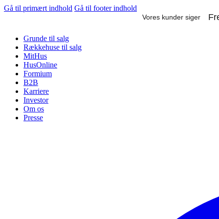
Gå til primært indhold
Gå til footer indhold
Grunde til salg
Rækkehuse til salg
MitHus
HusOnline
Formium
B2B
Karriere
Investor
Om os
Presse