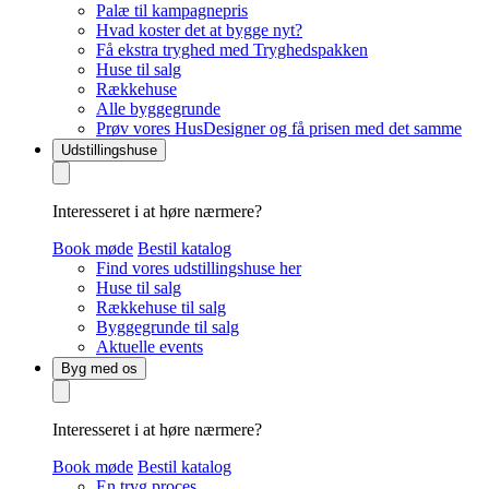
Palæ til kampagnepris
Hvad koster det at bygge nyt?
Få ekstra tryghed med Tryghedspakken
Huse til salg
Rækkehuse
Alle byggegrunde
Prøv vores HusDesigner og få prisen med det samme
Udstillingshuse
Interesseret i at høre nærmere?
Book møde
Bestil katalog
Find vores udstillingshuse her
Huse til salg
Rækkehuse til salg
Byggegrunde til salg
Aktuelle events
Byg med os
Interesseret i at høre nærmere?
Book møde
Bestil katalog
En tryg proces