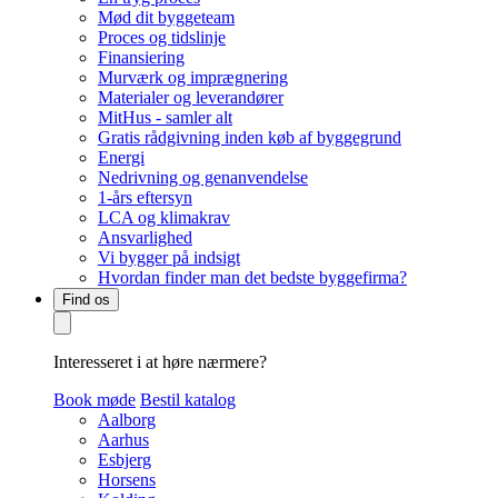
Mød dit byggeteam
Proces og tidslinje
Finansiering
Murværk og imprægnering
Materialer og leverandører
MitHus - samler alt
Gratis rådgivning inden køb af byggegrund
Energi
Nedrivning og genanvendelse
1-års eftersyn
LCA og klimakrav
Ansvarlighed
Vi bygger på indsigt
Hvordan finder man det bedste byggefirma?
Find os
Interesseret i at høre nærmere?
Book møde
Bestil katalog
Aalborg
Aarhus
Esbjerg
Horsens