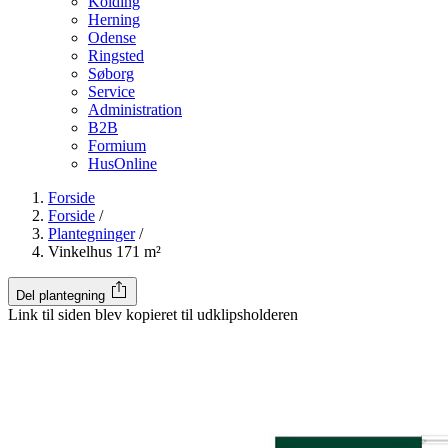
Kolding
Herning
Odense
Ringsted
Søborg
Service
Administration
B2B
Formium
HusOnline
Forside
Forside
/
Plantegninger
/
Vinkelhus 171 m²
Del plantegning
Link til siden blev kopieret til udklipsholderen