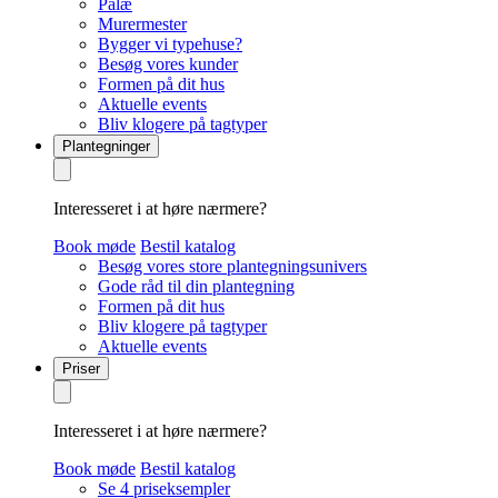
Palæ
Murermester
Bygger vi typehuse?
Besøg vores kunder
Formen på dit hus
Aktuelle events
Bliv klogere på tagtyper
Plantegninger
Interesseret i at høre nærmere?
Book møde
Bestil katalog
Besøg vores store plantegningsunivers
Gode råd til din plantegning
Formen på dit hus
Bliv klogere på tagtyper
Aktuelle events
Priser
Interesseret i at høre nærmere?
Book møde
Bestil katalog
Se 4 priseksempler