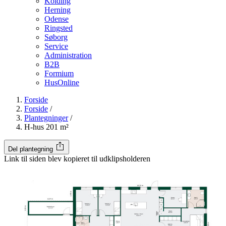
Kolding
Herning
Odense
Ringsted
Søborg
Service
Administration
B2B
Formium
HusOnline
Forside
Forside
/
Plantegninger
/
H-hus 201 m²
Del plantegning
Link til siden blev kopieret til udklipsholderen