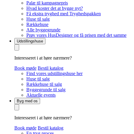
Palæ til kampagnepris
Hvad koster det at bygge nyt?
Få ekstra tryghed med Tryghedspakken
Huse til salg
Rækkehuse
Alle byggegrunde
Prøv vores HusDesigner og få prisen med det samme
Udstillingshuse
Interesseret i at høre nærmere?
Book møde
Bestil katalog
Find vores udstillingshuse her
Huse til salg
Rækkehuse til salg
Byggegrunde til salg
Aktuelle events
Byg med os
Interesseret i at høre nærmere?
Book møde
Bestil katalog
En tryg proces