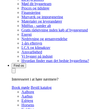
Mød dit byggeteam
Proces og tidslinje
Finansiering
Murværk og imprægnering
Materialer og leverandører
MitHus - samler alt
Gratis rådgivning inden køb af byggegrund
Energi
Nedrivning og genanvendelse
1-års eftersyn
LCA og klimakrav
Ansvarlighed
Vi bygger på indsigt
Hvordan finder man det bedste byggefirma?
Find os
Interesseret i at høre nærmere?
Book møde
Bestil katalog
Aalborg
Aarhus
Esbjerg
Horsens