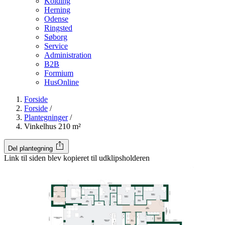
Kolding
Herning
Odense
Ringsted
Søborg
Service
Administration
B2B
Formium
HusOnline
Forside
Forside
/
Plantegninger
/
Vinkelhus 210 m²
Del plantegning
Link til siden blev kopieret til udklipsholderen