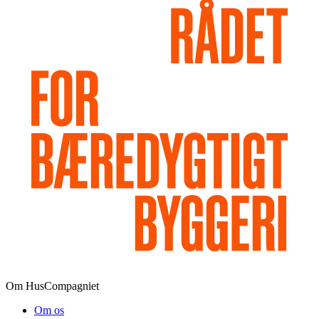
Om HusCompagniet
Om os