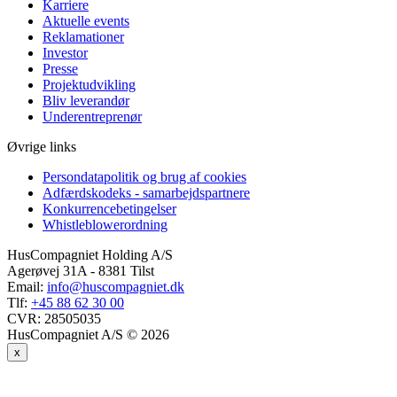
Karriere
Aktuelle events
Reklamationer
Investor
Presse
Projektudvikling
Bliv leverandør
Underentreprenør
Øvrige links
Persondatapolitik og brug af cookies
Adfærdskodeks - samarbejdspartnere
Konkurrencebetingelser
Whistleblowerordning
HusCompagniet Holding A/S
Agerøvej 31A - 8381 Tilst
Email:
info@huscompagniet.dk
Tlf:
+45 88 62 30 00
CVR:
28505035
HusCompagniet A/S © 2026
x