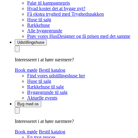
Palæ til kampagnepris
Hvad koster det at bygge nyt?
Få ekstra tryghed med Tryghedspakken
Huse til salg
Rækkehuse
Alle byggegrunde
Prøv vores HusDesigner og få prisen med det samme
Udstillingshuse
Interesseret i at høre nærmere?
Book møde
Bestil katalog
Find vores udstillingshuse her
Huse til salg
Rækkehuse til salg
Byggegrunde til salg
Aktuelle events
Byg med os
Interesseret i at høre nærmere?
Book møde
Bestil katalog
En tryg proces