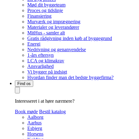
Mød dit byggeteam
Proces og tidslinje
Finansiering
Murværk og imprægnering
Materialer og leverandører
MitHus - samler alt
Gratis rådgivning inden køb af byggegrund
Energi
Nedrivning og genanvendelse
1-års eftersyn
LCA og klimakrav
Ansvarlighed
Vi bygger på indsigt
Hvordan finder man det bedste byggefirma?
Find os
Interesseret i at høre nærmere?
Book møde
Bestil katalog
Aalborg
Aarhus
Esbjerg
Horsens