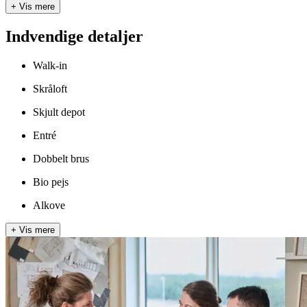
+
Vis mere
Indvendige detaljer
Walk-in
Skråloft
Skjult depot
Entré
Dobbelt brus
Bio pejs
Alkove
+
Vis mere