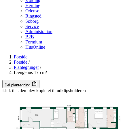
Kolding
Herning
Odense
Ringsted
Søborg
Service
Administration
B2B
Formium
HusOnline
Forside
Forside
/
Plantegninger
/
Længehus 175 m²
Del plantegning
Link til siden blev kopieret til udklipsholderen