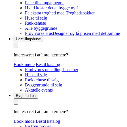
Palæ til kampagnepris
Hvad koster det at bygge nyt?
Få ekstra tryghed med Tryghedspakken
Huse til salg
Rækkehuse
Alle byggegrunde
Prøv vores HusDesigner og få prisen med det samme
Udstillingshuse
Interesseret i at høre nærmere?
Book møde
Bestil katalog
Find vores udstillingshuse her
Huse til salg
Rækkehuse til salg
Byggegrunde til salg
Aktuelle events
Byg med os
Interesseret i at høre nærmere?
Book møde
Bestil katalog
En tryg proces