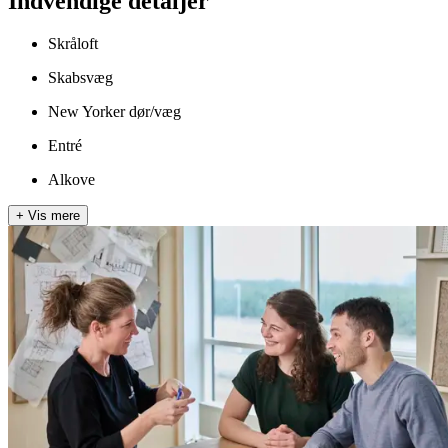
Indvendige detaljer
Skråloft
Skabsvæg
New Yorker dør/væg
Entré
Alkove
+
Vis mere