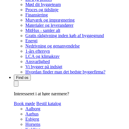
Mød dit byggeteam
Proces og tidslinje
Finansiering
Murværk og imprægnering
Materialer og leverandører
MitHus - samler alt
Gratis rådgivning inden køb af byggegrund
Energi
Nedrivning og genanvendelse
1-års eftersyn
LCA og klimakrav
Ansvarlighed
Vi bygger på indsigt
Hvordan finder man det bedste byggefirma?
Find os
Interesseret i at høre nærmere?
Book møde
Bestil katalog
Aalborg
Aarhus
Esbjerg
Horsens