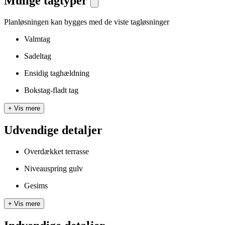
Mulige tagtyper
Planløsningen kan bygges med de viste tagløsninger
Valmtag
Sadeltag
Ensidig taghældning
Bokstag-fladt tag
+
Vis mere
Udvendige detaljer
Overdækket terrasse
Niveauspring gulv
Gesims
+
Vis mere