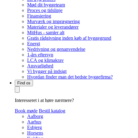
Mød dit byggeteam
Proces og tidslinje
Finansiering
Murværk og imprægnering
Materialer og leverandører
MitHus - samler alt
Gratis rådgivning inden køb af byggegrund
Energi
Nedrivning og genanvendelse
1-års eftersyn
LCA og klimakrav
Ansvarlighed
Vi bygger på indsigt
Hvordan finder man det bedste byggefirma?
Find os
Interesseret i at høre nærmere?
Book møde
Bestil katalog
Aalborg
Aarhus
Esbjerg
Horsens