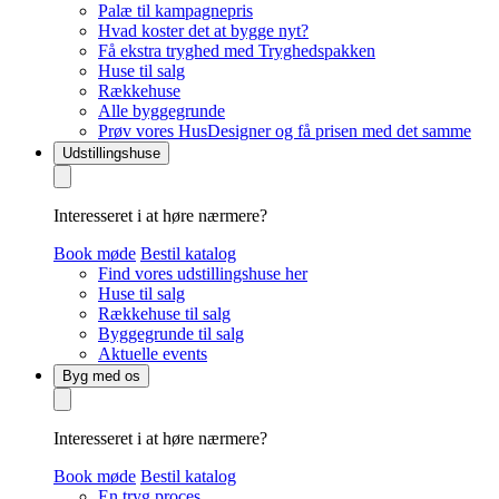
Palæ til kampagnepris
Hvad koster det at bygge nyt?
Få ekstra tryghed med Tryghedspakken
Huse til salg
Rækkehuse
Alle byggegrunde
Prøv vores HusDesigner og få prisen med det samme
Udstillingshuse
Interesseret i at høre nærmere?
Book møde
Bestil katalog
Find vores udstillingshuse her
Huse til salg
Rækkehuse til salg
Byggegrunde til salg
Aktuelle events
Byg med os
Interesseret i at høre nærmere?
Book møde
Bestil katalog
En tryg proces