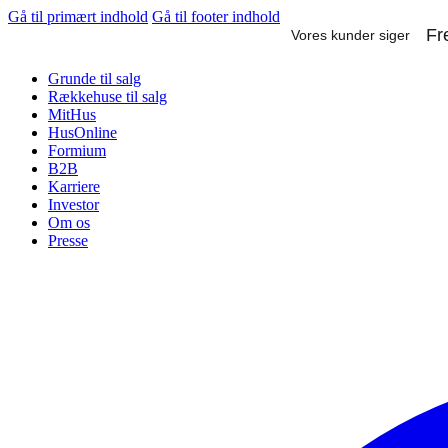
Gå til primært indhold
Gå til footer indhold
Grunde til salg
Rækkehuse til salg
MitHus
HusOnline
Formium
B2B
Karriere
Investor
Om os
Presse