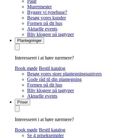
Palæ
Murermester
Bygger vi typehuse?
Besøg vores kunder
Formen på dit hus
Aktuelle events
Bliv klogere på tagtyper
Plantegninger
Interesseret i at høre nærmere?
Book møde
Bestil katalog
Besøg vores store plantegningsunivers
Gode råd til din plantegning
Formen på dit hus
Bliv klogere på tagtyper
Aktuelle events
Priser
Interesseret i at høre nærmere?
Book møde
Bestil katalog
Se 4 priseksempler