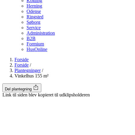
Kolding
Herning
Odense
Ringsted
Søborg
Service
Administration
B2B
Formium
HusOnline
Forside
Forside
/
Plantegninger
/
Vinkelhus 155 m²
Del plantegning
Link til siden blev kopieret til udklipsholderen