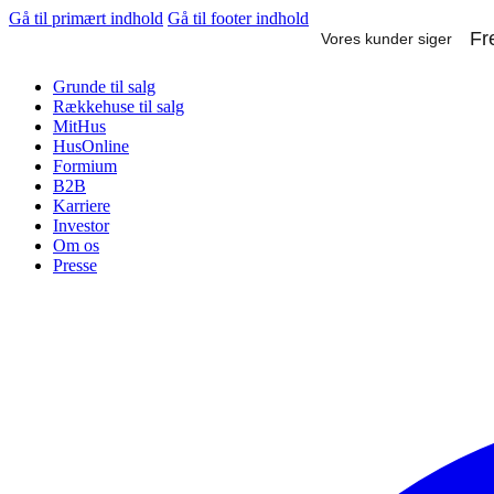
Gå til primært indhold
Gå til footer indhold
Grunde til salg
Rækkehuse til salg
MitHus
HusOnline
Formium
B2B
Karriere
Investor
Om os
Presse