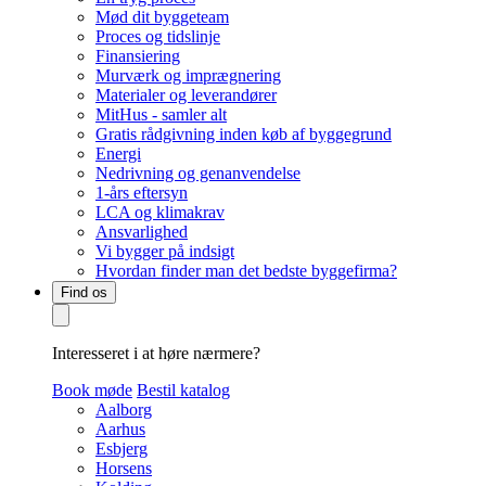
Mød dit byggeteam
Proces og tidslinje
Finansiering
Murværk og imprægnering
Materialer og leverandører
MitHus - samler alt
Gratis rådgivning inden køb af byggegrund
Energi
Nedrivning og genanvendelse
1-års eftersyn
LCA og klimakrav
Ansvarlighed
Vi bygger på indsigt
Hvordan finder man det bedste byggefirma?
Find os
Interesseret i at høre nærmere?
Book møde
Bestil katalog
Aalborg
Aarhus
Esbjerg
Horsens