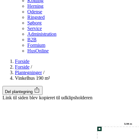
Kolding
Herning
Odense
Ringsted
Søborg
Service
Administration
B2B
Formium
HusOnline
Forside
Forside
/
Plantegninger
/
Vinkelhus 190 m²
Del plantegning
Link til siden blev kopieret til udklipsholderen