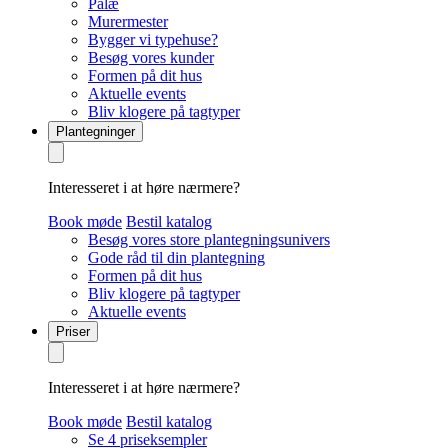
Palæ
Murermester
Bygger vi typehuse?
Besøg vores kunder
Formen på dit hus
Aktuelle events
Bliv klogere på tagtyper
Plantegninger
Interesseret i at høre nærmere?
Book møde
Bestil katalog
Besøg vores store plantegningsunivers
Gode råd til din plantegning
Formen på dit hus
Bliv klogere på tagtyper
Aktuelle events
Priser
Interesseret i at høre nærmere?
Book møde
Bestil katalog
Se 4 priseksempler