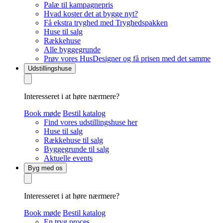
Palæ til kampagnepris
Hvad koster det at bygge nyt?
Få ekstra tryghed med Tryghedspakken
Huse til salg
Rækkehuse
Alle byggegrunde
Prøv vores HusDesigner og få prisen med det samme
Udstillingshuse
Interesseret i at høre nærmere?
Book møde
Bestil katalog
Find vores udstillingshuse her
Huse til salg
Rækkehuse til salg
Byggegrunde til salg
Aktuelle events
Byg med os
Interesseret i at høre nærmere?
Book møde
Bestil katalog
En tryg proces