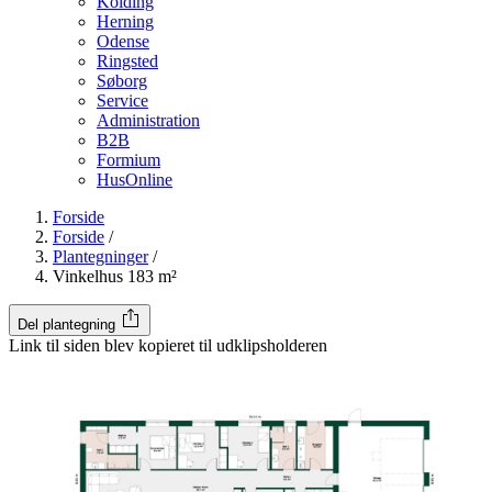
Kolding
Herning
Odense
Ringsted
Søborg
Service
Administration
B2B
Formium
HusOnline
Forside
Forside
/
Plantegninger
/
Vinkelhus 183 m²
Del plantegning
Link til siden blev kopieret til udklipsholderen