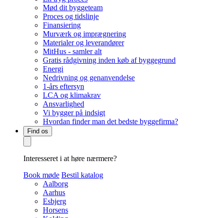
Mød dit byggeteam
Proces og tidslinje
Finansiering
Murværk og imprægnering
Materialer og leverandører
MitHus - samler alt
Gratis rådgivning inden køb af byggegrund
Energi
Nedrivning og genanvendelse
1-års eftersyn
LCA og klimakrav
Ansvarlighed
Vi bygger på indsigt
Hvordan finder man det bedste byggefirma?
Find os
Interesseret i at høre nærmere?
Book møde
Bestil katalog
Aalborg
Aarhus
Esbjerg
Horsens