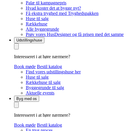
Palæ til kampagnepris
Hvad koster det at bygge nyt?
Få ekstra tryghed med Tryghedspakken
Huse til salg
Rækkehuse
Alle byggegrunde
Prøv vores HusDesigner og få prisen med det samme
Udstillingshuse
Interesseret i at høre nærmere?
Book møde
Bestil katalog
Find vores udstillingshuse her
Huse til salg
Rækkehuse til salg
Byggegrunde til salg
Aktuelle events
Byg med os
Interesseret i at høre nærmere?
Book møde
Bestil katalog
En tryg proces