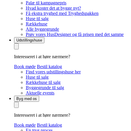
Palæ til kampagnepris
Hvad koster det at bygge nyt?
Få ekstra tryghed med Tryghedspakken
Huse til salg
Rækkehuse
Alle byggegrunde
Prøv vores HusDesigner og få prisen med det samme
Udstillingshuse
Interesseret i at høre nærmere?
Book møde
Bestil katalog
Find vores udstillingshuse her
Huse til salg
Rækkehuse til salg
Byggegrunde til salg
Aktuelle events
Byg med os
Interesseret i at høre nærmere?
Book møde
Bestil katalog
En tryg proces