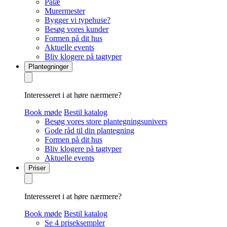
Palæ
Murermester
Bygger vi typehuse?
Besøg vores kunder
Formen på dit hus
Aktuelle events
Bliv klogere på tagtyper
Plantegninger
Interesseret i at høre nærmere?
Book møde
Bestil katalog
Besøg vores store plantegningsunivers
Gode råd til din plantegning
Formen på dit hus
Bliv klogere på tagtyper
Aktuelle events
Priser
Interesseret i at høre nærmere?
Book møde
Bestil katalog
Se 4 priseksempler