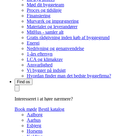
Mød dit byggeteam
Proces og tidslinje
Finansiering
Murværk og imprægnering
Materialer og leverandører
MitHus - samler alt
Gratis rådgivning inden køb af byggegrund
Energi
Nedrivning og genanvendelse
1-års eftersyn
LCA og klimakrav
Ansvarlighed
Vi bygger på indsigt
Hvordan finder man det bedste byggefirma?
Find os
Interesseret i at høre nærmere?
Book møde
Bestil katalog
Aalborg
Aarhus
Esbjerg
Horsens