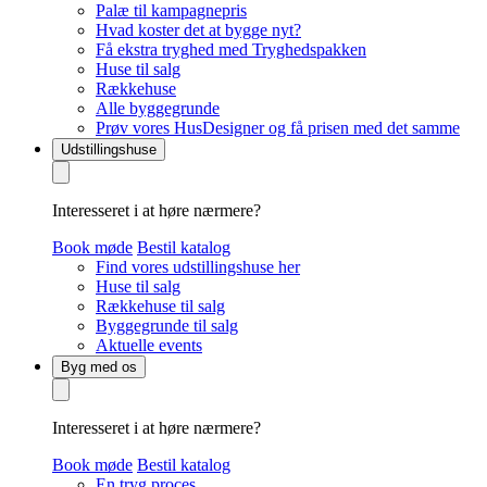
Palæ til kampagnepris
Hvad koster det at bygge nyt?
Få ekstra tryghed med Tryghedspakken
Huse til salg
Rækkehuse
Alle byggegrunde
Prøv vores HusDesigner og få prisen med det samme
Udstillingshuse
Interesseret i at høre nærmere?
Book møde
Bestil katalog
Find vores udstillingshuse her
Huse til salg
Rækkehuse til salg
Byggegrunde til salg
Aktuelle events
Byg med os
Interesseret i at høre nærmere?
Book møde
Bestil katalog
En tryg proces