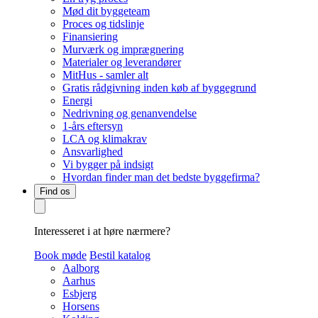
Mød dit byggeteam
Proces og tidslinje
Finansiering
Murværk og imprægnering
Materialer og leverandører
MitHus - samler alt
Gratis rådgivning inden køb af byggegrund
Energi
Nedrivning og genanvendelse
1-års eftersyn
LCA og klimakrav
Ansvarlighed
Vi bygger på indsigt
Hvordan finder man det bedste byggefirma?
Find os
Interesseret i at høre nærmere?
Book møde
Bestil katalog
Aalborg
Aarhus
Esbjerg
Horsens