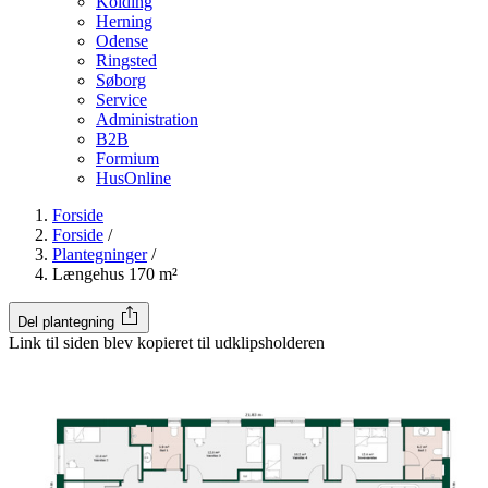
Kolding
Herning
Odense
Ringsted
Søborg
Service
Administration
B2B
Formium
HusOnline
Forside
Forside
/
Plantegninger
/
Længehus 170 m²
Del plantegning
Link til siden blev kopieret til udklipsholderen