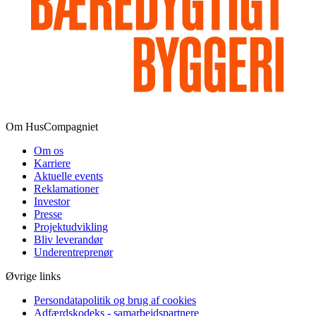
Om HusCompagniet
Om os
Karriere
Aktuelle events
Reklamationer
Investor
Presse
Projektudvikling
Bliv leverandør
Underentreprenør
Øvrige links
Persondatapolitik og brug af cookies
Adfærdskodeks - samarbejdspartnere