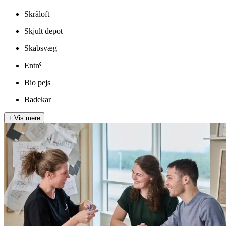
Skråloft
Skjult depot
Skabsvæg
Entré
Bio pejs
Badekar
+
Vis mere