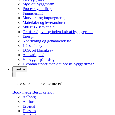
Mød dit byggeteam
Proces og tidslinje
Finansiering
Murværk og imprægnering
Materialer og leverandører
MitHus - samler alt
Gratis rådgivning inden køb af byggegrund
Energi
Nedrivning og genanvendelse
1-års eftersyn
LCA og klimakrav
Ansvarlighed
Vi bygger på indsigt
Hvordan finder man det bedste byggefirma?
Find os
Interesseret i at høre nærmere?
Book møde
Bestil katalog
Aalborg
Aarhus
Esbjerg
Horsens