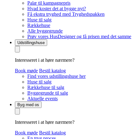
Palæ til kampagnepris
Hvad koster det at bygge nyt?
Få ekstra tryghed med Tryghedspakken
Huse til salg
Rækkehuse
Alle byggegrunde
Prøv vores HusDesigner og få prisen med det samme
Udstillingshuse
Interesseret i at høre nærmere?
Book møde
Bestil katalog
Find vores udstillingshuse her
Huse til salg
Rækkehuse til salg
Byggegrunde til salg
Aktuelle events
Byg med os
Interesseret i at høre nærmere?
Book møde
Bestil katalog
En tryg proces