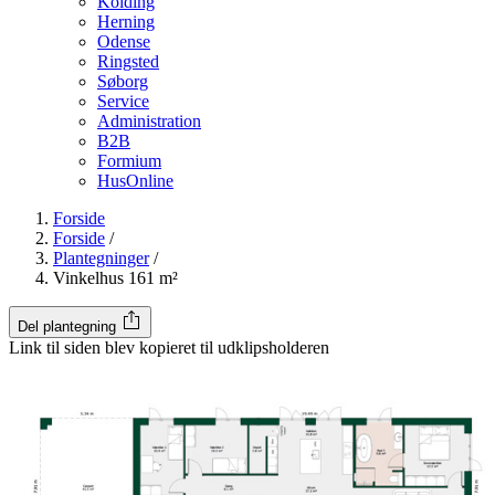
Kolding
Herning
Odense
Ringsted
Søborg
Service
Administration
B2B
Formium
HusOnline
Forside
Forside
/
Plantegninger
/
Vinkelhus 161 m²
Del plantegning
Link til siden blev kopieret til udklipsholderen