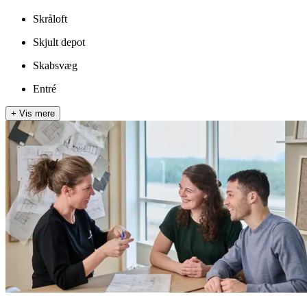
Skråloft
Skjult depot
Skabsvæg
Entré
+
Vis mere