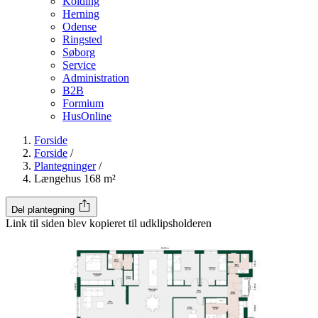
Kolding
Herning
Odense
Ringsted
Søborg
Service
Administration
B2B
Formium
HusOnline
Forside
Forside
/
Plantegninger
/
Længehus 168 m²
Del plantegning
Link til siden blev kopieret til udklipsholderen