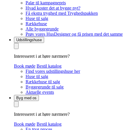
Palæ til kampagnepris
Hvad koster det at bygge nyt?
Få ekstra tryghed med Tryghedspakken
Huse til salg
Rækkehuse
Alle byggegrunde
Prøv vores HusDesigner og få prisen med det samme
Udstillingshuse
Interesseret i at høre nærmere?
Book møde
Bestil katalog
Find vores udstillingshuse her
Huse til salg
Rækkehuse til salg
Byggegrunde til salg
Aktuelle events
Byg med os
Interesseret i at høre nærmere?
Book møde
Bestil katalog
En tryg proces