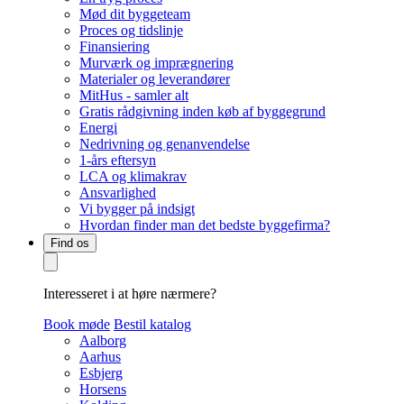
Mød dit byggeteam
Proces og tidslinje
Finansiering
Murværk og imprægnering
Materialer og leverandører
MitHus - samler alt
Gratis rådgivning inden køb af byggegrund
Energi
Nedrivning og genanvendelse
1-års eftersyn
LCA og klimakrav
Ansvarlighed
Vi bygger på indsigt
Hvordan finder man det bedste byggefirma?
Find os
Interesseret i at høre nærmere?
Book møde
Bestil katalog
Aalborg
Aarhus
Esbjerg
Horsens