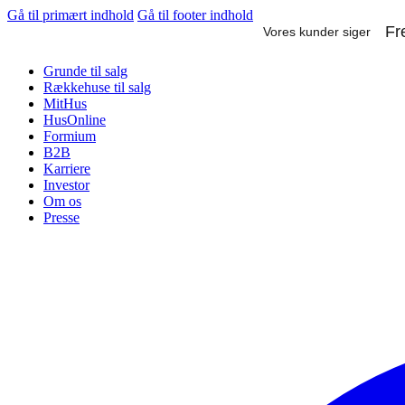
Gå til primært indhold
Gå til footer indhold
Grunde til salg
Rækkehuse til salg
MitHus
HusOnline
Formium
B2B
Karriere
Investor
Om os
Presse