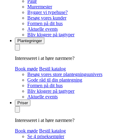
Palæ
Murermester
Bygger vi typehuse?
Besøg vores kunder
Formen på dit hus
Aktuelle events
Bliv klogere på tagtyper
Plantegninger
Interesseret i at høre nærmere?
Book møde
Bestil katalog
Besøg vores store plantegningsunivers
Gode råd til din plantegning
Formen på dit hus
Bliv klogere på tagtyper
Aktuelle events
Priser
Interesseret i at høre nærmere?
Book møde
Bestil katalog
Se 4 priseksempler