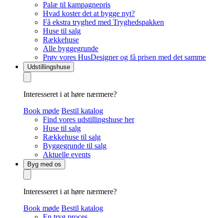
Palæ til kampagnepris
Hvad koster det at bygge nyt?
Få ekstra tryghed med Tryghedspakken
Huse til salg
Rækkehuse
Alle byggegrunde
Prøv vores HusDesigner og få prisen med det samme
Udstillingshuse
Interesseret i at høre nærmere?
Book møde
Bestil katalog
Find vores udstillingshuse her
Huse til salg
Rækkehuse til salg
Byggegrunde til salg
Aktuelle events
Byg med os
Interesseret i at høre nærmere?
Book møde
Bestil katalog
En tryg proces