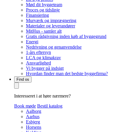
Mød dit byggeteam
Proces og tidslinje
Finansiering
Murværk og imprægnering
Materialer og leverandører
MitHus - samler alt
Gratis rådgivning inden køb af byggegrund
Energi
Nedrivning og genanvendelse
1-års eftersyn
LCA og klimakrav
Ansvarlighed
Vi bygger på indsigt
Hvordan finder man det bedste byggefirma?
Find os
Interesseret i at høre nærmere?
Book møde
Bestil katalog
Aalborg
Aarhus
Esbjerg
Horsens