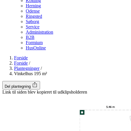
Kolding
Herning
Odense
Ringsted
Søborg
Service
Administration
B2B
Formium
HusOnline
Forside
Forside
/
Plantegninger
/
Vinkelhus 195 m²
Del plantegning
Link til siden blev kopieret til udklipsholderen