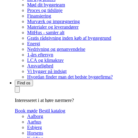
Mød dit byggeteam
Proces og tidslinje
Finansiering
Murværk og imprægnering
Materialer og leverandører
MitHus - samler alt
Gratis rådgivning inden køb af byggegrund
Energi
Nedrivning og genanvendelse
1-års eftersyn
LCA og klimakrav
Ansvarlighed
Vi bygger på indsigt
Hvordan finder man det bedste byggefirma?
Find os
Interesseret i at høre nærmere?
Book møde
Bestil katalog
Aalborg
Aarhus
Esbjerg
Horsens