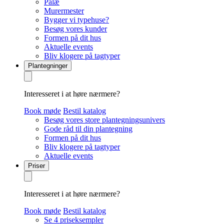
Palæ
Murermester
Bygger vi typehuse?
Besøg vores kunder
Formen på dit hus
Aktuelle events
Bliv klogere på tagtyper
Plantegninger
Interesseret i at høre nærmere?
Book møde
Bestil katalog
Besøg vores store plantegningsunivers
Gode råd til din plantegning
Formen på dit hus
Bliv klogere på tagtyper
Aktuelle events
Priser
Interesseret i at høre nærmere?
Book møde
Bestil katalog
Se 4 priseksempler