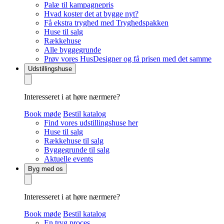
Palæ til kampagnepris
Hvad koster det at bygge nyt?
Få ekstra tryghed med Tryghedspakken
Huse til salg
Rækkehuse
Alle byggegrunde
Prøv vores HusDesigner og få prisen med det samme
Udstillingshuse
Interesseret i at høre nærmere?
Book møde
Bestil katalog
Find vores udstillingshuse her
Huse til salg
Rækkehuse til salg
Byggegrunde til salg
Aktuelle events
Byg med os
Interesseret i at høre nærmere?
Book møde
Bestil katalog
En tryg proces