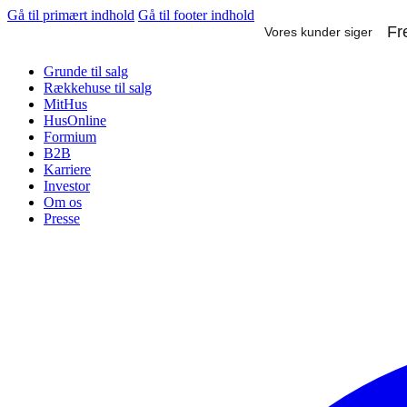
Gå til primært indhold
Gå til footer indhold
Grunde til salg
Rækkehuse til salg
MitHus
HusOnline
Formium
B2B
Karriere
Investor
Om os
Presse