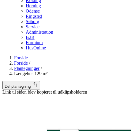
Kolding
Herning
Odense
Ringsted
Søborg
Service
Administration
B2B
Formium
HusOnline
Forside
Forside
/
Plantegninger
/
Længehus 129 m²
Del plantegning
Link til siden blev kopieret til udklipsholderen