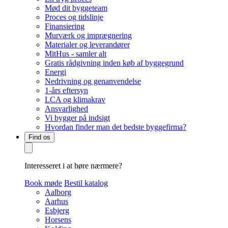
Mød dit byggeteam
Proces og tidslinje
Finansiering
Murværk og imprægnering
Materialer og leverandører
MitHus - samler alt
Gratis rådgivning inden køb af byggegrund
Energi
Nedrivning og genanvendelse
1-års eftersyn
LCA og klimakrav
Ansvarlighed
Vi bygger på indsigt
Hvordan finder man det bedste byggefirma?
Find os
Interesseret i at høre nærmere?
Book møde
Bestil katalog
Aalborg
Aarhus
Esbjerg
Horsens