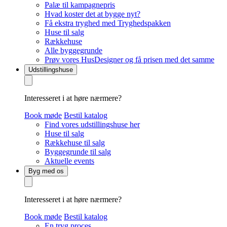
Palæ til kampagnepris
Hvad koster det at bygge nyt?
Få ekstra tryghed med Tryghedspakken
Huse til salg
Rækkehuse
Alle byggegrunde
Prøv vores HusDesigner og få prisen med det samme
Udstillingshuse
Interesseret i at høre nærmere?
Book møde
Bestil katalog
Find vores udstillingshuse her
Huse til salg
Rækkehuse til salg
Byggegrunde til salg
Aktuelle events
Byg med os
Interesseret i at høre nærmere?
Book møde
Bestil katalog
En tryg proces