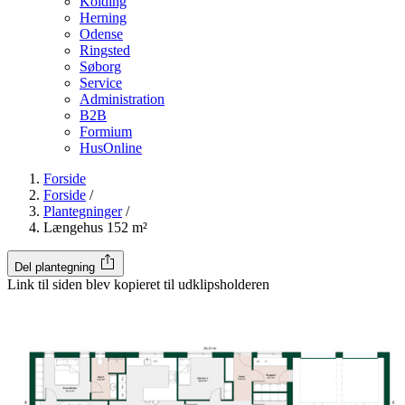
Kolding
Herning
Odense
Ringsted
Søborg
Service
Administration
B2B
Formium
HusOnline
Forside
Forside
/
Plantegninger
/
Længehus 152 m²
Del plantegning
Link til siden blev kopieret til udklipsholderen