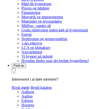
Mød dit byggeteam
Proces og tidslinje
Finansiering
Murværk og imprægnering
Materialer og leverandører
MitHus - samler alt
Gratis rådgivning inden køb af byggegrund
Energi
Nedrivning og genanvendelse
1-års eftersyn
LCA og klimakrav
Ansvarlighed
Vi bygger på indsigt
Hvordan finder man det bedste byggefirma?
Find os
Interesseret i at høre nærmere?
Book møde
Bestil katalog
Aalborg
Aarhus
Esbjerg
Horsens