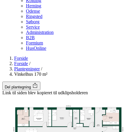
Kolding
Herning
Odense
Ringsted
Søborg
Service
Administration
B2B
Formium
HusOnline
Forside
Forside
/
Plantegninger
/
Vinkelhus 170 m²
Del plantegning
Link til siden blev kopieret til udklipsholderen