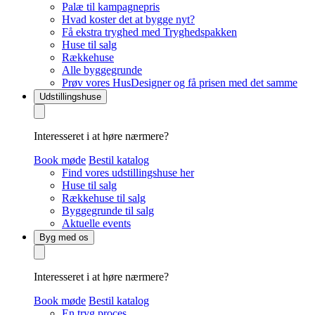
Palæ til kampagnepris
Hvad koster det at bygge nyt?
Få ekstra tryghed med Tryghedspakken
Huse til salg
Rækkehuse
Alle byggegrunde
Prøv vores HusDesigner og få prisen med det samme
Udstillingshuse
Interesseret i at høre nærmere?
Book møde
Bestil katalog
Find vores udstillingshuse her
Huse til salg
Rækkehuse til salg
Byggegrunde til salg
Aktuelle events
Byg med os
Interesseret i at høre nærmere?
Book møde
Bestil katalog
En tryg proces