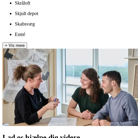
Skråloft
Skjult depot
Skabsvæg
Entré
+
Vis mere
Lad os hjælpe dig videre