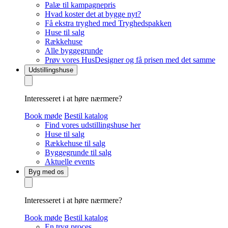
Palæ til kampagnepris
Hvad koster det at bygge nyt?
Få ekstra tryghed med Tryghedspakken
Huse til salg
Rækkehuse
Alle byggegrunde
Prøv vores HusDesigner og få prisen med det samme
Udstillingshuse
Interesseret i at høre nærmere?
Book møde
Bestil katalog
Find vores udstillingshuse her
Huse til salg
Rækkehuse til salg
Byggegrunde til salg
Aktuelle events
Byg med os
Interesseret i at høre nærmere?
Book møde
Bestil katalog
En tryg proces