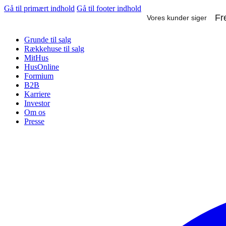
Gå til primært indhold
Gå til footer indhold
Grunde til salg
Rækkehuse til salg
MitHus
HusOnline
Formium
B2B
Karriere
Investor
Om os
Presse