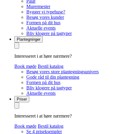
Palæ
Murermester
Bygger vi typehuse?
Besøg vores kunder
Formen på dit hus
Aktuelle events
Bliv klogere på tagtyper
Plantegninger
Interesseret i at høre nærmere?
Book møde
Bestil katalog
Besøg vores store plantegningsunivers
Gode råd til din plantegning
Formen på dit hus
Bliv klogere på tagtyper
Aktuelle events
Priser
Interesseret i at høre nærmere?
Book møde
Bestil katalog
Se 4 priseksempler