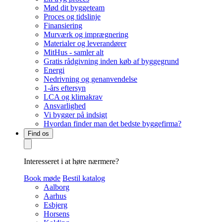
Mød dit byggeteam
Proces og tidslinje
Finansiering
Murværk og imprægnering
Materialer og leverandører
MitHus - samler alt
Gratis rådgivning inden køb af byggegrund
Energi
Nedrivning og genanvendelse
1-års eftersyn
LCA og klimakrav
Ansvarlighed
Vi bygger på indsigt
Hvordan finder man det bedste byggefirma?
Find os
Interesseret i at høre nærmere?
Book møde
Bestil katalog
Aalborg
Aarhus
Esbjerg
Horsens