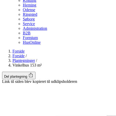
Kolding
Herning
Odense
Ringsted
Søborg
Service
Administration
B2B
Formium
HusOnline
Forside
Forside
/
Plantegninger
/
Vinkelhus 153 m²
Del plantegning
Link til siden blev kopieret til udklipsholderen