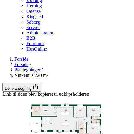
Kolding
Herning
Odense
Ringsted
Søborg
Service
Administration
B2B
Formium
HusOnline
Forside
Forside
/
Plantegninger
/
Vinkelhus 220 m²
Del plantegning
Link til siden blev kopieret til udklipsholderen