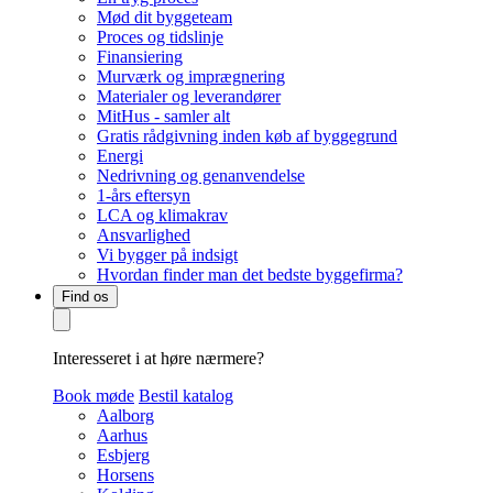
Mød dit byggeteam
Proces og tidslinje
Finansiering
Murværk og imprægnering
Materialer og leverandører
MitHus - samler alt
Gratis rådgivning inden køb af byggegrund
Energi
Nedrivning og genanvendelse
1-års eftersyn
LCA og klimakrav
Ansvarlighed
Vi bygger på indsigt
Hvordan finder man det bedste byggefirma?
Find os
Interesseret i at høre nærmere?
Book møde
Bestil katalog
Aalborg
Aarhus
Esbjerg
Horsens