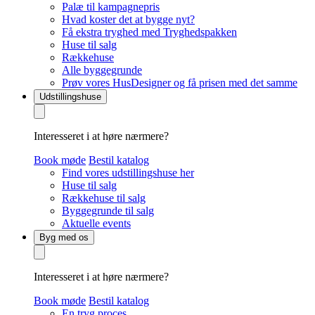
Palæ til kampagnepris
Hvad koster det at bygge nyt?
Få ekstra tryghed med Tryghedspakken
Huse til salg
Rækkehuse
Alle byggegrunde
Prøv vores HusDesigner og få prisen med det samme
Udstillingshuse
Interesseret i at høre nærmere?
Book møde
Bestil katalog
Find vores udstillingshuse her
Huse til salg
Rækkehuse til salg
Byggegrunde til salg
Aktuelle events
Byg med os
Interesseret i at høre nærmere?
Book møde
Bestil katalog
En tryg proces