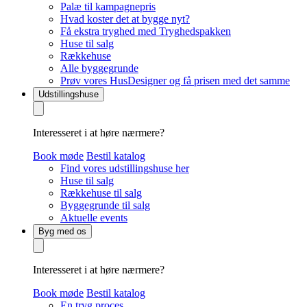
Palæ til kampagnepris
Hvad koster det at bygge nyt?
Få ekstra tryghed med Tryghedspakken
Huse til salg
Rækkehuse
Alle byggegrunde
Prøv vores HusDesigner og få prisen med det samme
Udstillingshuse
Interesseret i at høre nærmere?
Book møde
Bestil katalog
Find vores udstillingshuse her
Huse til salg
Rækkehuse til salg
Byggegrunde til salg
Aktuelle events
Byg med os
Interesseret i at høre nærmere?
Book møde
Bestil katalog
En tryg proces