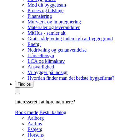
Mød dit byggeteam
Proces og tidslinje
Finansiering
Murværk og imprægnering
Materialer og leverandører
MitHus - samler alt
Gratis rådgivning inden køb af byggegrund
Energi
Nedrivning og genanvendelse
1-års eftersyn
LCA og klimakrav
Ansvarlighed
Vi bygger på indsigt
Hvordan finder man det bedste byggefirma?
Find os
Interesseret i at høre nærmere?
Book møde
Bestil katalog
Aalborg
Aarhus
Esbjerg
Horsens