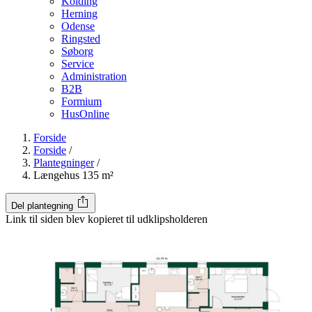
Kolding
Herning
Odense
Ringsted
Søborg
Service
Administration
B2B
Formium
HusOnline
Forside
Forside
/
Plantegninger
/
Længehus 135 m²
Del plantegning
Link til siden blev kopieret til udklipsholderen