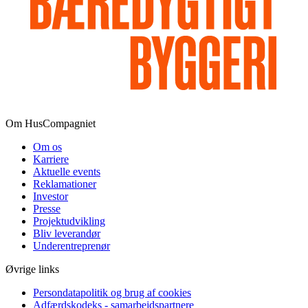
Om HusCompagniet
Om os
Karriere
Aktuelle events
Reklamationer
Investor
Presse
Projektudvikling
Bliv leverandør
Underentreprenør
Øvrige links
Persondatapolitik og brug af cookies
Adfærdskodeks - samarbejdspartnere