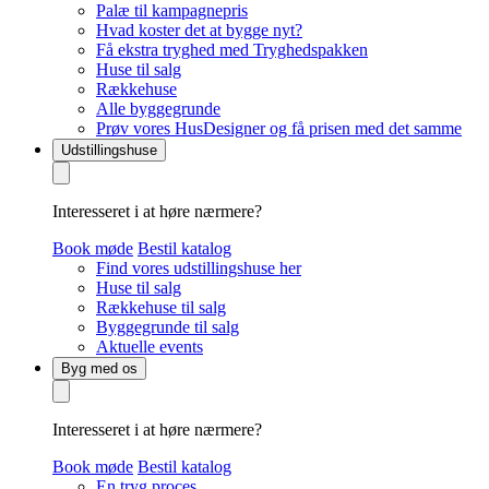
Palæ til kampagnepris
Hvad koster det at bygge nyt?
Få ekstra tryghed med Tryghedspakken
Huse til salg
Rækkehuse
Alle byggegrunde
Prøv vores HusDesigner og få prisen med det samme
Udstillingshuse
Interesseret i at høre nærmere?
Book møde
Bestil katalog
Find vores udstillingshuse her
Huse til salg
Rækkehuse til salg
Byggegrunde til salg
Aktuelle events
Byg med os
Interesseret i at høre nærmere?
Book møde
Bestil katalog
En tryg proces