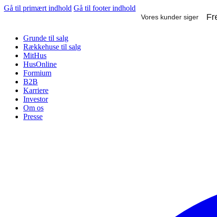
Gå til primært indhold
Gå til footer indhold
Grunde til salg
Rækkehuse til salg
MitHus
HusOnline
Formium
B2B
Karriere
Investor
Om os
Presse