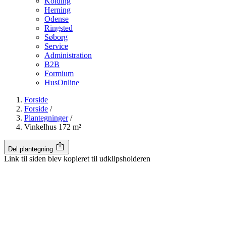
Kolding
Herning
Odense
Ringsted
Søborg
Service
Administration
B2B
Formium
HusOnline
Forside
Forside
/
Plantegninger
/
Vinkelhus 172 m²
Del plantegning
Link til siden blev kopieret til udklipsholderen