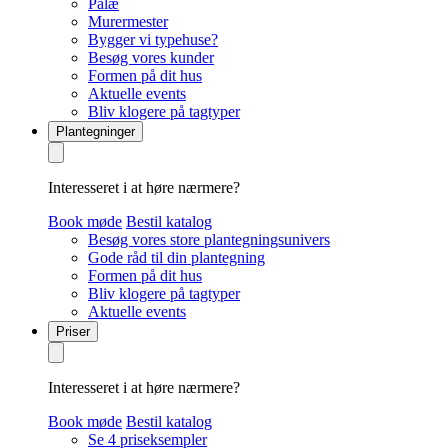
Palæ
Murermester
Bygger vi typehuse?
Besøg vores kunder
Formen på dit hus
Aktuelle events
Bliv klogere på tagtyper
Plantegninger
Interesseret i at høre nærmere?
Book møde
Bestil katalog
Besøg vores store plantegningsunivers
Gode råd til din plantegning
Formen på dit hus
Bliv klogere på tagtyper
Aktuelle events
Priser
Interesseret i at høre nærmere?
Book møde
Bestil katalog
Se 4 priseksempler