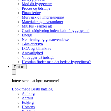
Mød dit byggeteam
Proces og tidslinje
Finansiering
Murværk og imprægnering
Materialer og leverandører
MitHus - samler alt
Gratis rådgivning inden køb af byggegrund
Energi
Nedrivning og genanvendelse
1-års eftersyn
LCA og klimakrav
Ansvarlighed
Vi bygger på indsigt
Hvordan finder man det bedste byggefirma?
Find os
Interesseret i at høre nærmere?
Book møde
Bestil katalog
Aalborg
Aarhus
Esbjerg
Horsens