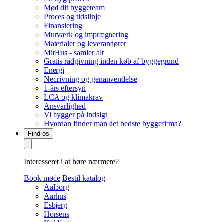
Mød dit byggeteam
Proces og tidslinje
Finansiering
Murværk og imprægnering
Materialer og leverandører
MitHus - samler alt
Gratis rådgivning inden køb af byggegrund
Energi
Nedrivning og genanvendelse
1-års eftersyn
LCA og klimakrav
Ansvarlighed
Vi bygger på indsigt
Hvordan finder man det bedste byggefirma?
Find os
Interesseret i at høre nærmere?
Book møde
Bestil katalog
Aalborg
Aarhus
Esbjerg
Horsens