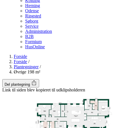
Kolding
Herning
Odense
Ringsted
Søborg
Service
Administration
B2B
Formium
HusOnline
Forside
Forside
/
Plantegninger
/
Øvrige 198 m²
Del plantegning
Link til siden blev kopieret til udklipsholderen