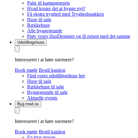
Palæ til kampagnepris
Hvad koster det at bygge nyt?
Få ekstra tryghed med Tryghedspakken
Huse til salg
Rækkehuse
Alle byggegrunde
Prøv vores HusDesigner og få prisen med det samme
Udstillingshuse
Interesseret i at høre nærmere?
Book møde
Bestil katalog
Find vores udstillingshuse her
Huse til salg
Rækkehuse til salg
Byggegrunde til salg
Aktuelle events
Byg med os
Interesseret i at høre nærmere?
Book møde
Bestil katalog
En tryg proces