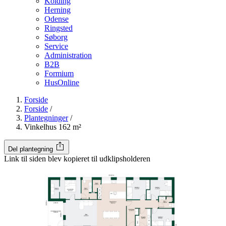
Kolding
Herning
Odense
Ringsted
Søborg
Service
Administration
B2B
Formium
HusOnline
Forside
Forside
/
Plantegninger
/
Vinkelhus 162 m²
Del plantegning
Link til siden blev kopieret til udklipsholderen