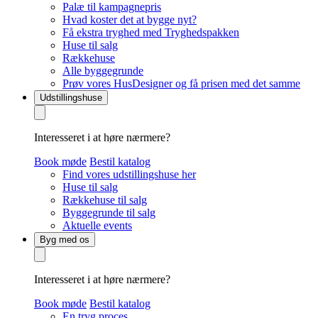
Palæ til kampagnepris
Hvad koster det at bygge nyt?
Få ekstra tryghed med Tryghedspakken
Huse til salg
Rækkehuse
Alle byggegrunde
Prøv vores HusDesigner og få prisen med det samme
Udstillingshuse
Interesseret i at høre nærmere?
Book møde
Bestil katalog
Find vores udstillingshuse her
Huse til salg
Rækkehuse til salg
Byggegrunde til salg
Aktuelle events
Byg med os
Interesseret i at høre nærmere?
Book møde
Bestil katalog
En tryg proces