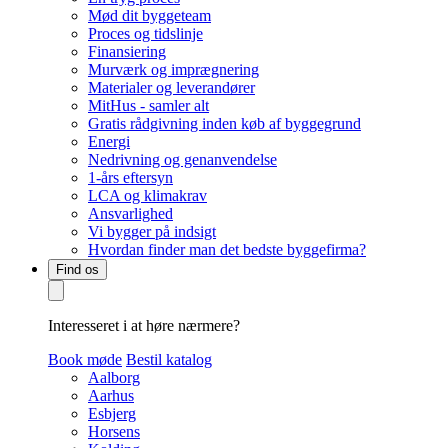
Mød dit byggeteam
Proces og tidslinje
Finansiering
Murværk og imprægnering
Materialer og leverandører
MitHus - samler alt
Gratis rådgivning inden køb af byggegrund
Energi
Nedrivning og genanvendelse
1-års eftersyn
LCA og klimakrav
Ansvarlighed
Vi bygger på indsigt
Hvordan finder man det bedste byggefirma?
Find os
Interesseret i at høre nærmere?
Book møde
Bestil katalog
Aalborg
Aarhus
Esbjerg
Horsens