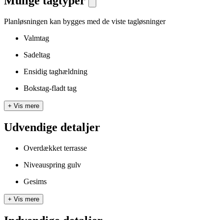
Mulige tagtyper
Planløsningen kan bygges med de viste tagløsninger
Valmtag
Sadeltag
Ensidig taghældning
Bokstag-fladt tag
+
Vis mere
Udvendige detaljer
Overdækket terrasse
Niveauspring gulv
Gesims
+
Vis mere