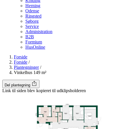
Kolding
Herning
Odense
Ringsted
Søborg
Service
Administration
B2B
Formium
HusOnline
Forside
Forside
/
Plantegninger
/
Vinkelhus 149 m²
Del plantegning
Link til siden blev kopieret til udklipsholderen