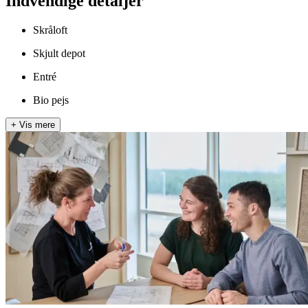
Indvendige detaljer
Skråloft
Skjult depot
Entré
Bio pejs
+
Vis mere