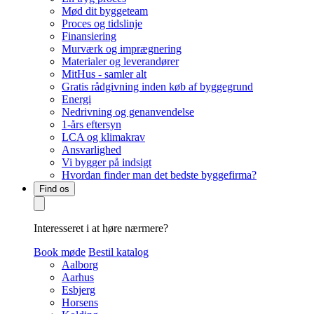
Mød dit byggeteam
Proces og tidslinje
Finansiering
Murværk og imprægnering
Materialer og leverandører
MitHus - samler alt
Gratis rådgivning inden køb af byggegrund
Energi
Nedrivning og genanvendelse
1-års eftersyn
LCA og klimakrav
Ansvarlighed
Vi bygger på indsigt
Hvordan finder man det bedste byggefirma?
Find os
Interesseret i at høre nærmere?
Book møde
Bestil katalog
Aalborg
Aarhus
Esbjerg
Horsens