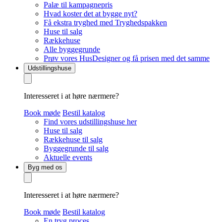
Palæ til kampagnepris
Hvad koster det at bygge nyt?
Få ekstra tryghed med Tryghedspakken
Huse til salg
Rækkehuse
Alle byggegrunde
Prøv vores HusDesigner og få prisen med det samme
Udstillingshuse
Interesseret i at høre nærmere?
Book møde
Bestil katalog
Find vores udstillingshuse her
Huse til salg
Rækkehuse til salg
Byggegrunde til salg
Aktuelle events
Byg med os
Interesseret i at høre nærmere?
Book møde
Bestil katalog
En tryg proces