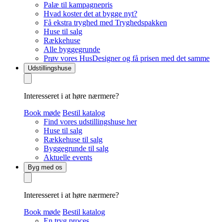
Palæ til kampagnepris
Hvad koster det at bygge nyt?
Få ekstra tryghed med Tryghedspakken
Huse til salg
Rækkehuse
Alle byggegrunde
Prøv vores HusDesigner og få prisen med det samme
Udstillingshuse
Interesseret i at høre nærmere?
Book møde
Bestil katalog
Find vores udstillingshuse her
Huse til salg
Rækkehuse til salg
Byggegrunde til salg
Aktuelle events
Byg med os
Interesseret i at høre nærmere?
Book møde
Bestil katalog
En tryg proces