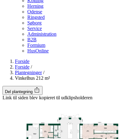
Kolding
Herning
Odense
Ringsted
Søborg
Service
Administration
B2B
Formium
HusOnline
Forside
Forside
/
Plantegninger
/
Vinkelhus 212 m²
Del plantegning
Link til siden blev kopieret til udklipsholderen