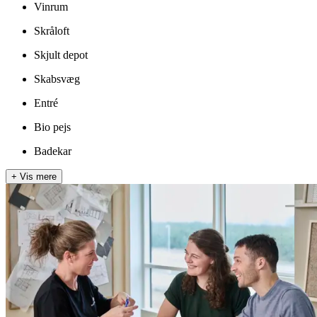
Vinrum
Skråloft
Skjult depot
Skabsvæg
Entré
Bio pejs
Badekar
+
Vis mere