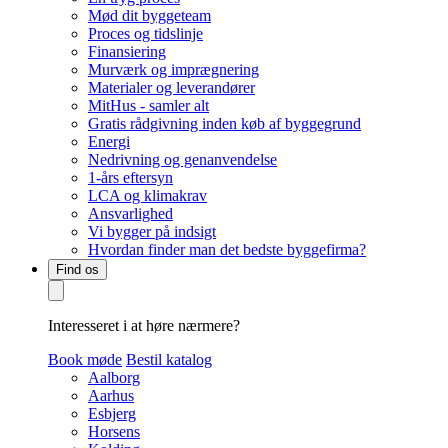
Mød dit byggeteam
Proces og tidslinje
Finansiering
Murværk og imprægnering
Materialer og leverandører
MitHus - samler alt
Gratis rådgivning inden køb af byggegrund
Energi
Nedrivning og genanvendelse
1-års eftersyn
LCA og klimakrav
Ansvarlighed
Vi bygger på indsigt
Hvordan finder man det bedste byggefirma?
Find os
Interesseret i at høre nærmere?
Book møde
Bestil katalog
Aalborg
Aarhus
Esbjerg
Horsens