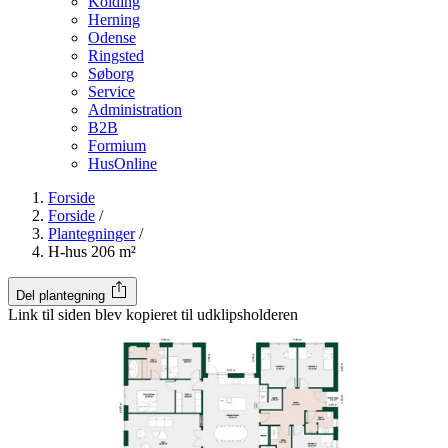
Kolding
Herning
Odense
Ringsted
Søborg
Service
Administration
B2B
Formium
HusOnline
Forside
Forside
/
Plantegninger
/
H-hus 206 m²
Del plantegning
Link til siden blev kopieret til udklipsholderen