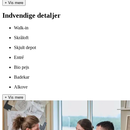
+
Vis mere
Indvendige detaljer
Walk-in
Skråloft
Skjult depot
Entré
Bio pejs
Badekar
Alkove
+
Vis mere