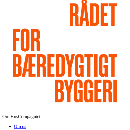
Om HusCompagniet
Om os