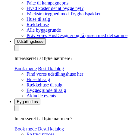
Palæ til kampagnepris
Hvad koster det at bygge nyt?
Få ekstra tryghed med Tryghedspakken
Huse til salg
Rækkehuse
Alle byggegrunde
Prøv vores HusDesigner og få prisen med det samme
Udstillingshuse
Interesseret i at høre nærmere?
Book møde
Bestil katalog
Find vores udstillingshuse her
Huse til salg
Rækkehuse til salg
Byggegrunde til salg
Aktuelle events
Byg med os
Interesseret i at høre nærmere?
Book møde
Bestil katalog
En tryg proces