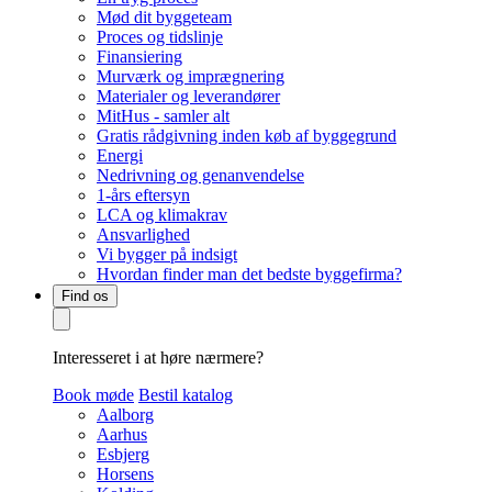
Mød dit byggeteam
Proces og tidslinje
Finansiering
Murværk og imprægnering
Materialer og leverandører
MitHus - samler alt
Gratis rådgivning inden køb af byggegrund
Energi
Nedrivning og genanvendelse
1-års eftersyn
LCA og klimakrav
Ansvarlighed
Vi bygger på indsigt
Hvordan finder man det bedste byggefirma?
Find os
Interesseret i at høre nærmere?
Book møde
Bestil katalog
Aalborg
Aarhus
Esbjerg
Horsens