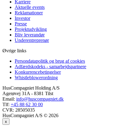
Karriere
Aktuelle events
Reklamationer
Investor
Presse
Projektudvikling
Bliv leverandør
Underentreprenør
Øvrige links
Persondatapolitik og brug af cookies
Adfærdskodeks - samarbejdspartnere
Konkurrencebetingelser
Whistleblowerordning
HusCompagniet Holding A/S
Agerøvej 31A - 8381 Tilst
Email:
info@huscompagniet.dk
Tlf:
+45 88 62 30 00
CVR:
28505035
HusCompagniet A/S © 2026
x