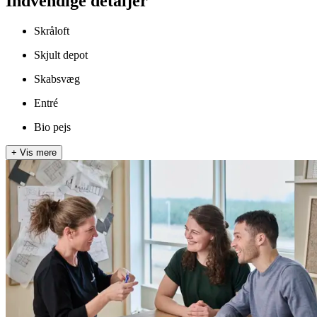
Indvendige detaljer
Skråloft
Skjult depot
Skabsvæg
Entré
Bio pejs
+
Vis mere