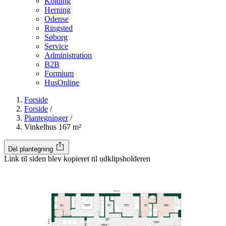
Kolding
Herning
Odense
Ringsted
Søborg
Service
Administration
B2B
Formium
HusOnline
Forside
Forside
/
Plantegninger
/
Vinkelhus 167 m²
Del plantegning
Link til siden blev kopieret til udklipsholderen