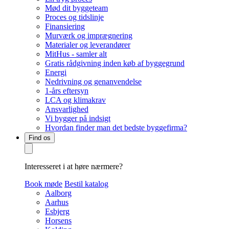
Mød dit byggeteam
Proces og tidslinje
Finansiering
Murværk og imprægnering
Materialer og leverandører
MitHus - samler alt
Gratis rådgivning inden køb af byggegrund
Energi
Nedrivning og genanvendelse
1-års eftersyn
LCA og klimakrav
Ansvarlighed
Vi bygger på indsigt
Hvordan finder man det bedste byggefirma?
Find os
Interesseret i at høre nærmere?
Book møde
Bestil katalog
Aalborg
Aarhus
Esbjerg
Horsens