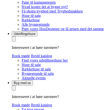
Palæ til kampagnepris
Hvad koster det at bygge nyt?
Få ekstra tryghed med Tryghedspakken
Huse til salg
Rækkehuse
Alle byggegrunde
Prøv vores HusDesigner og få prisen med det samme
Udstillingshuse
Interesseret i at høre nærmere?
Book møde
Bestil katalog
Find vores udstillingshuse her
Huse til salg
Rækkehuse til salg
Byggegrunde til salg
Aktuelle events
Byg med os
Interesseret i at høre nærmere?
Book møde
Bestil katalog
En tryg proces