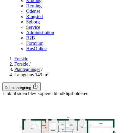
Kolding
Herning
Odense
Ringsted
Søborg
Service
Administration
B2B
Formium
HusOnline
Forside
Forside
/
Plantegninger
/
Længehus 149 m²
Del plantegning
Link til siden blev kopieret til udklipsholderen