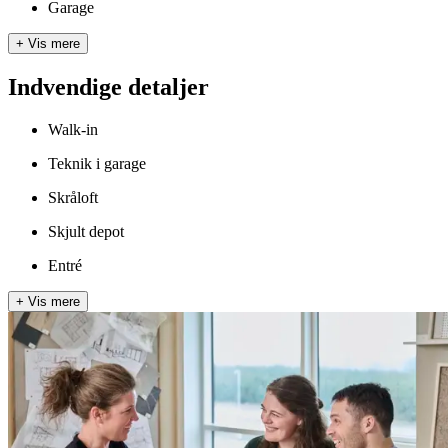
Garage
+
Vis mere
Indvendige detaljer
Walk-in
Teknik i garage
Skråloft
Skjult depot
Entré
+
Vis mere