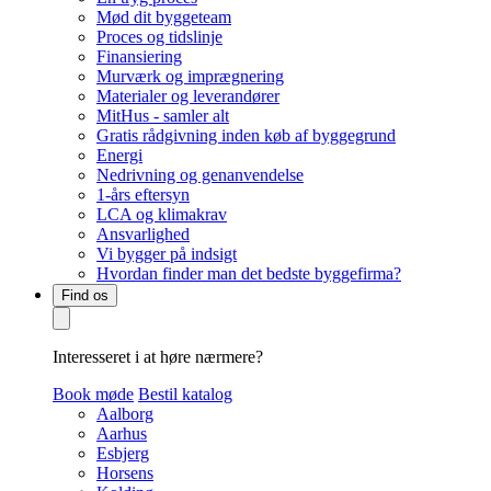
Mød dit byggeteam
Proces og tidslinje
Finansiering
Murværk og imprægnering
Materialer og leverandører
MitHus - samler alt
Gratis rådgivning inden køb af byggegrund
Energi
Nedrivning og genanvendelse
1-års eftersyn
LCA og klimakrav
Ansvarlighed
Vi bygger på indsigt
Hvordan finder man det bedste byggefirma?
Find os
Interesseret i at høre nærmere?
Book møde
Bestil katalog
Aalborg
Aarhus
Esbjerg
Horsens