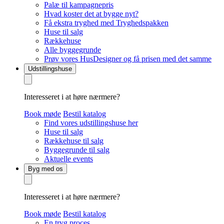
Palæ til kampagnepris
Hvad koster det at bygge nyt?
Få ekstra tryghed med Tryghedspakken
Huse til salg
Rækkehuse
Alle byggegrunde
Prøv vores HusDesigner og få prisen med det samme
Udstillingshuse
Interesseret i at høre nærmere?
Book møde
Bestil katalog
Find vores udstillingshuse her
Huse til salg
Rækkehuse til salg
Byggegrunde til salg
Aktuelle events
Byg med os
Interesseret i at høre nærmere?
Book møde
Bestil katalog
En tryg proces