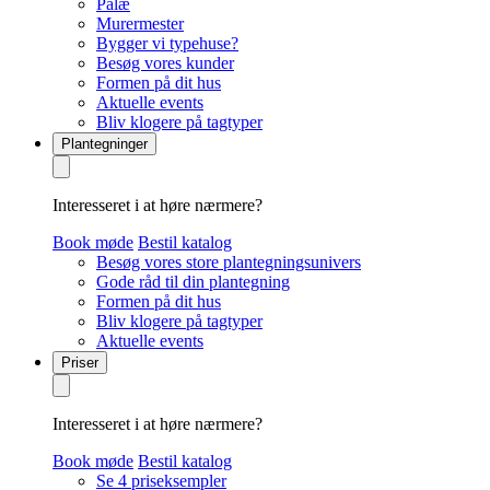
Palæ
Murermester
Bygger vi typehuse?
Besøg vores kunder
Formen på dit hus
Aktuelle events
Bliv klogere på tagtyper
Plantegninger
Interesseret i at høre nærmere?
Book møde
Bestil katalog
Besøg vores store plantegningsunivers
Gode råd til din plantegning
Formen på dit hus
Bliv klogere på tagtyper
Aktuelle events
Priser
Interesseret i at høre nærmere?
Book møde
Bestil katalog
Se 4 priseksempler