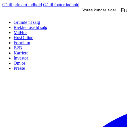
Gå til primært indhold
Gå til footer indhold
Grunde til salg
Rækkehuse til salg
MitHus
HusOnline
Formium
B2B
Karriere
Investor
Om os
Presse