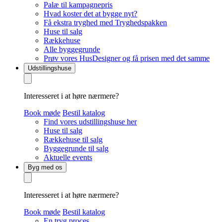
Palæ til kampagnepris
Hvad koster det at bygge nyt?
Få ekstra tryghed med Tryghedspakken
Huse til salg
Rækkehuse
Alle byggegrunde
Prøv vores HusDesigner og få prisen med det samme
Udstillingshuse
Interesseret i at høre nærmere?
Book møde
Bestil katalog
Find vores udstillingshuse her
Huse til salg
Rækkehuse til salg
Byggegrunde til salg
Aktuelle events
Byg med os
Interesseret i at høre nærmere?
Book møde
Bestil katalog
En tryg proces