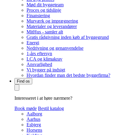
Mød dit byggeteam
Proces og tidslinje
Finansiering
Murværk og imprægnering
Materialer og leverandører
MitHus - samler alt
Gratis rådgivning inden køb af byggegrund
Energi
Nedrivning og genanvendelse
1-års eftersyn
LCA og klimakrav
Ansvarlighed
Vi bygger på indsigt
Hvordan finder man det bedste byggefirma?
Find os
Interesseret i at høre nærmere?
Book møde
Bestil katalog
Aalborg
Aarhus
Esbjerg
Horsens