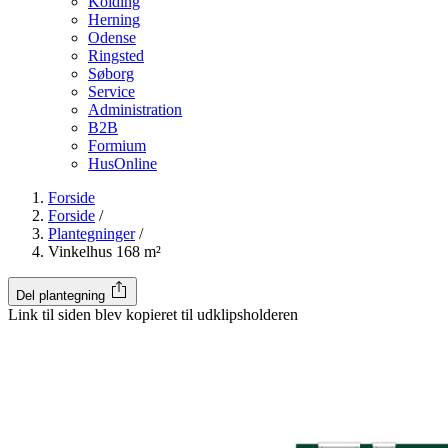
Kolding
Herning
Odense
Ringsted
Søborg
Service
Administration
B2B
Formium
HusOnline
Forside
Forside
/
Plantegninger
/
Vinkelhus 168 m²
Del plantegning
Link til siden blev kopieret til udklipsholderen