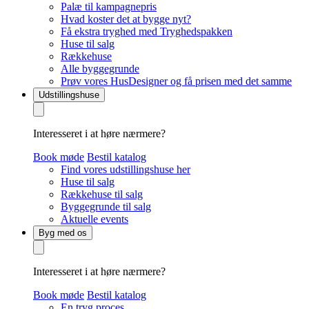
Palæ til kampagnepris
Hvad koster det at bygge nyt?
Få ekstra tryghed med Tryghedspakken
Huse til salg
Rækkehuse
Alle byggegrunde
Prøv vores HusDesigner og få prisen med det samme
Udstillingshuse
Interesseret i at høre nærmere?
Book møde
Bestil katalog
Find vores udstillingshuse her
Huse til salg
Rækkehuse til salg
Byggegrunde til salg
Aktuelle events
Byg med os
Interesseret i at høre nærmere?
Book møde
Bestil katalog
En tryg proces