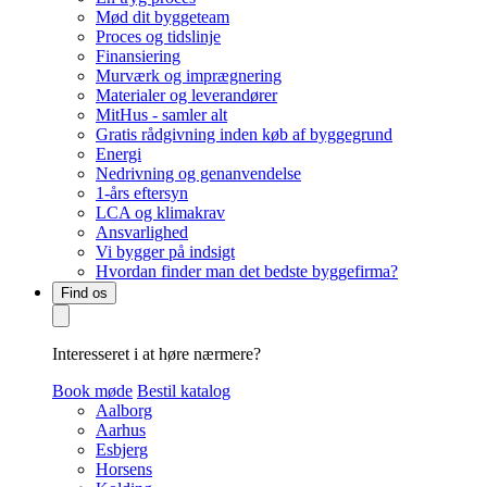
Mød dit byggeteam
Proces og tidslinje
Finansiering
Murværk og imprægnering
Materialer og leverandører
MitHus - samler alt
Gratis rådgivning inden køb af byggegrund
Energi
Nedrivning og genanvendelse
1-års eftersyn
LCA og klimakrav
Ansvarlighed
Vi bygger på indsigt
Hvordan finder man det bedste byggefirma?
Find os
Interesseret i at høre nærmere?
Book møde
Bestil katalog
Aalborg
Aarhus
Esbjerg
Horsens