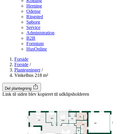
Kolding
Herning
Odense
Ringsted
Søborg
Service
Administration
B2B
Formium
HusOnline
Forside
Forside
/
Plantegninger
/
Vinkelhus 218 m²
Del plantegning
Link til siden blev kopieret til udklipsholderen