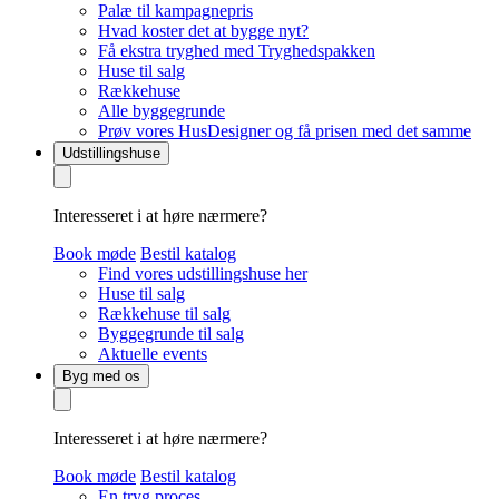
Palæ til kampagnepris
Hvad koster det at bygge nyt?
Få ekstra tryghed med Tryghedspakken
Huse til salg
Rækkehuse
Alle byggegrunde
Prøv vores HusDesigner og få prisen med det samme
Udstillingshuse
Interesseret i at høre nærmere?
Book møde
Bestil katalog
Find vores udstillingshuse her
Huse til salg
Rækkehuse til salg
Byggegrunde til salg
Aktuelle events
Byg med os
Interesseret i at høre nærmere?
Book møde
Bestil katalog
En tryg proces