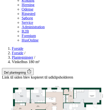
Kolding
Herning
Odense
Ringsted
Søborg
Service
Administration
B2B
Formium
HusOnline
Forside
Forside
/
Plantegninger
/
Vinkelhus 180 m²
Del plantegning
Link til siden blev kopieret til udklipsholderen