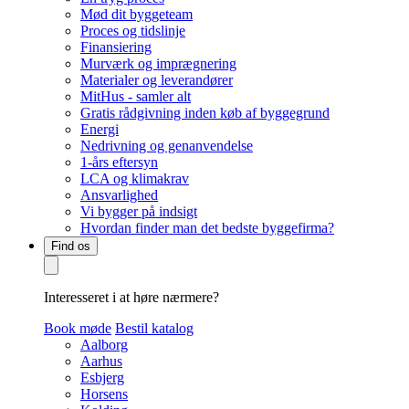
Mød dit byggeteam
Proces og tidslinje
Finansiering
Murværk og imprægnering
Materialer og leverandører
MitHus - samler alt
Gratis rådgivning inden køb af byggegrund
Energi
Nedrivning og genanvendelse
1-års eftersyn
LCA og klimakrav
Ansvarlighed
Vi bygger på indsigt
Hvordan finder man det bedste byggefirma?
Find os
Interesseret i at høre nærmere?
Book møde
Bestil katalog
Aalborg
Aarhus
Esbjerg
Horsens