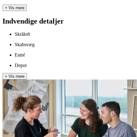
+
Vis mere
Indvendige detaljer
Skråloft
Skabsvæg
Entré
Depot
+
Vis mere