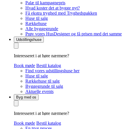
Palæ til kampagnepris
Hvad koster det at bygge nyt?
Få ekstra tryghed med Tryghedspakken
Huse til salg
Rækkehuse
Alle byggegrunde
Prøv vores HusDesigner og få prisen med det samme
Udstillingshuse
Interesseret i at høre nærmere?
Book møde
Bestil katalog
Find vores udstillingshuse her
Huse til salg
Rækkehuse til salg
Byggegrunde til salg
Aktuelle events
Byg med os
Interesseret i at høre nærmere?
Book møde
Bestil katalog
En tryg proces