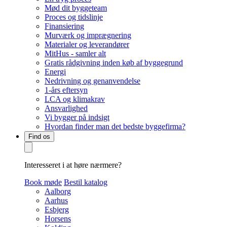
Mød dit byggeteam
Proces og tidslinje
Finansiering
Murværk og imprægnering
Materialer og leverandører
MitHus - samler alt
Gratis rådgivning inden køb af byggegrund
Energi
Nedrivning og genanvendelse
1-års eftersyn
LCA og klimakrav
Ansvarlighed
Vi bygger på indsigt
Hvordan finder man det bedste byggefirma?
Find os
Interesseret i at høre nærmere?
Book møde
Bestil katalog
Aalborg
Aarhus
Esbjerg
Horsens