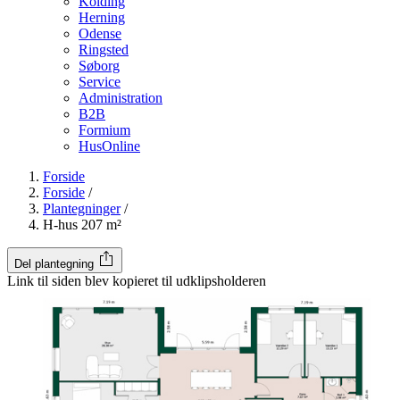
Kolding
Herning
Odense
Ringsted
Søborg
Service
Administration
B2B
Formium
HusOnline
Forside
Forside
/
Plantegninger
/
H-hus 207 m²
Del plantegning
Link til siden blev kopieret til udklipsholderen