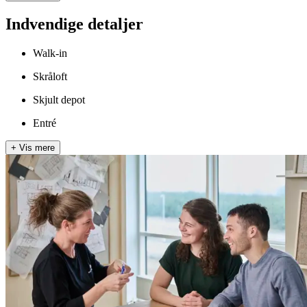
Indvendige detaljer
Walk-in
Skråloft
Skjult depot
Entré
+
Vis mere