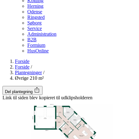
Kolding
Herning
Odense
Ringsted
Søborg
Service
Administration
B2B
Formium
HusOnline
Forside
Forside
/
Plantegninger
/
Øvrige 210 m²
Del plantegning
Link til siden blev kopieret til udklipsholderen