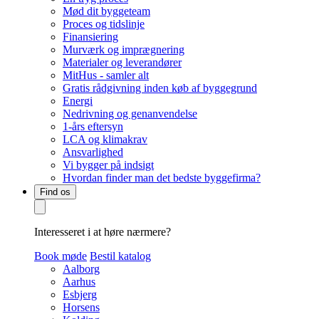
Mød dit byggeteam
Proces og tidslinje
Finansiering
Murværk og imprægnering
Materialer og leverandører
MitHus - samler alt
Gratis rådgivning inden køb af byggegrund
Energi
Nedrivning og genanvendelse
1-års eftersyn
LCA og klimakrav
Ansvarlighed
Vi bygger på indsigt
Hvordan finder man det bedste byggefirma?
Find os
Interesseret i at høre nærmere?
Book møde
Bestil katalog
Aalborg
Aarhus
Esbjerg
Horsens