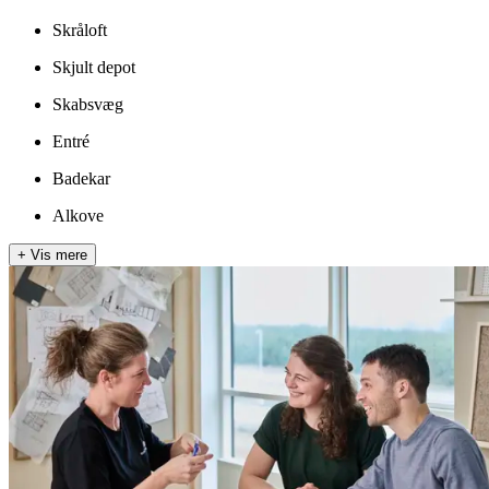
Skråloft
Skjult depot
Skabsvæg
Entré
Badekar
Alkove
+
Vis mere