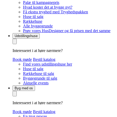
Palæ til kampagnepris
Hvad koster det at bygge nyt?
Få ekstra tryghed med Tryghedspakken
Huse til salg
Rækkehuse
Alle byggegrunde
Prøv vores HusDesigner og få prisen med det samme
Udstillingshuse
Interesseret i at høre nærmere?
Book møde
Bestil katalog
Find vores udstillingshuse her
Huse til salg
Rækkehuse til salg
Byggegrunde til salg
Aktuelle events
Byg med os
Interesseret i at høre nærmere?
Book møde
Bestil katalog
En tryg proces