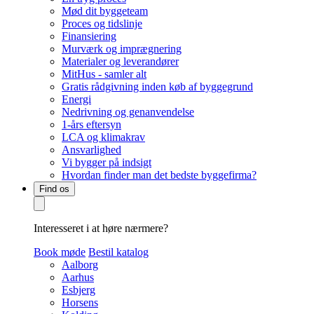
Mød dit byggeteam
Proces og tidslinje
Finansiering
Murværk og imprægnering
Materialer og leverandører
MitHus - samler alt
Gratis rådgivning inden køb af byggegrund
Energi
Nedrivning og genanvendelse
1-års eftersyn
LCA og klimakrav
Ansvarlighed
Vi bygger på indsigt
Hvordan finder man det bedste byggefirma?
Find os
Interesseret i at høre nærmere?
Book møde
Bestil katalog
Aalborg
Aarhus
Esbjerg
Horsens