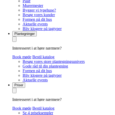
Palæ
Murermester
Bygger vi typehuse?
Besøg vores kunder
Formen på dit hus
Aktuelle events
Bliv klogere på tagtyper
Plantegninger
Interesseret i at høre nærmere?
Book møde
Bestil katalog
Besøg vores store plantegningsunivers
Gode råd til din plantegning
Formen på dit hus
Bliv klogere på tagtyper
Aktuelle events
Priser
Interesseret i at høre nærmere?
Book møde
Bestil katalog
Se 4 priseksempler