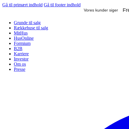
Gå til primært indhold
Gå til footer indhold
Grunde til salg
Rækkehuse til salg
MitHus
HusOnline
Formium
B2B
Karriere
Investor
Om os
Presse