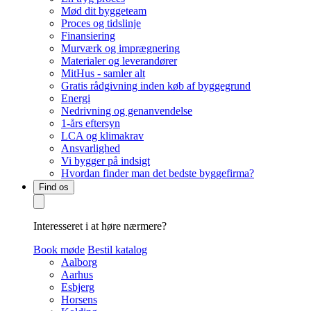
Mød dit byggeteam
Proces og tidslinje
Finansiering
Murværk og imprægnering
Materialer og leverandører
MitHus - samler alt
Gratis rådgivning inden køb af byggegrund
Energi
Nedrivning og genanvendelse
1-års eftersyn
LCA og klimakrav
Ansvarlighed
Vi bygger på indsigt
Hvordan finder man det bedste byggefirma?
Find os
Interesseret i at høre nærmere?
Book møde
Bestil katalog
Aalborg
Aarhus
Esbjerg
Horsens