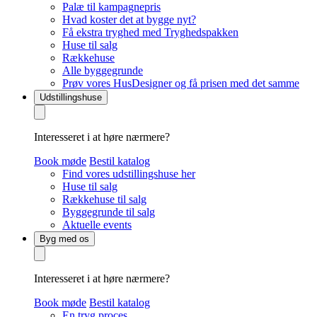
Palæ til kampagnepris
Hvad koster det at bygge nyt?
Få ekstra tryghed med Tryghedspakken
Huse til salg
Rækkehuse
Alle byggegrunde
Prøv vores HusDesigner og få prisen med det samme
Udstillingshuse
Interesseret i at høre nærmere?
Book møde
Bestil katalog
Find vores udstillingshuse her
Huse til salg
Rækkehuse til salg
Byggegrunde til salg
Aktuelle events
Byg med os
Interesseret i at høre nærmere?
Book møde
Bestil katalog
En tryg proces