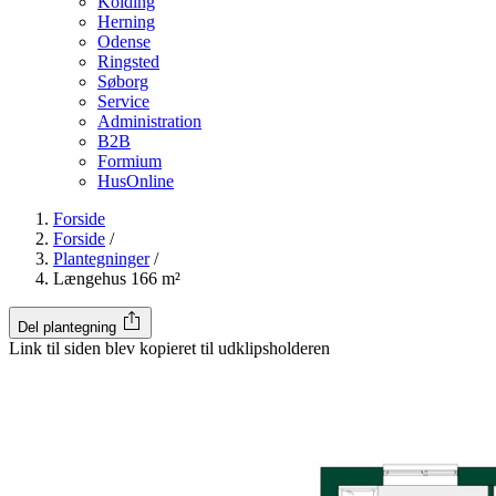
Kolding
Herning
Odense
Ringsted
Søborg
Service
Administration
B2B
Formium
HusOnline
Forside
Forside
/
Plantegninger
/
Længehus 166 m²
Del plantegning
Link til siden blev kopieret til udklipsholderen