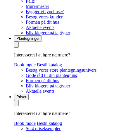
Palæ
Murermester
Bygger vi typehuse?
Besøg vores kunder
Formen på dit hus
Aktuelle events
Bliv klogere på tagtyper
Plantegninger
Interesseret i at høre nærmere?
Book møde
Bestil katalog
Besøg vores store plantegningsunivers
Gode råd til din plantegning
Formen på dit hus
Bliv klogere på tagtyper
Aktuelle events
Priser
Interesseret i at høre nærmere?
Book møde
Bestil katalog
Se 4 priseksempler