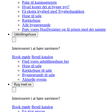
Palæ til kampagnepris
Hvad koster det at bygge nyt?
Få ekstra tryghed med Tryghedspakken
Huse til salg
Rækkehuse
Alle byggegrunde
Prøv vores HusDesigner og få prisen med det samme
Udstillingshuse
Interesseret i at høre nærmere?
Book møde
Bestil katalog
Find vores udstillingshuse her
Huse til salg
Rækkehuse til salg
Byggegrunde til salg
Aktuelle events
Byg med os
Interesseret i at høre nærmere?
Book møde
Bestil katalog
En tryg proces