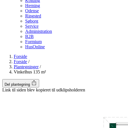
Kolding
Herning
Odense
Ringsted
Søborg
Service
Administration
B2B
Formium
HusOnline
Forside
Forside
/
Plantegninger
/
Vinkelhus 135 m²
Del plantegning
Link til siden blev kopieret til udklipsholderen