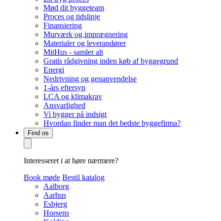
Mød dit byggeteam
Proces og tidslinje
Finansiering
Murværk og imprægnering
Materialer og leverandører
MitHus - samler alt
Gratis rådgivning inden køb af byggegrund
Energi
Nedrivning og genanvendelse
1-års eftersyn
LCA og klimakrav
Ansvarlighed
Vi bygger på indsigt
Hvordan finder man det bedste byggefirma?
Find os
Interesseret i at høre nærmere?
Book møde
Bestil katalog
Aalborg
Aarhus
Esbjerg
Horsens