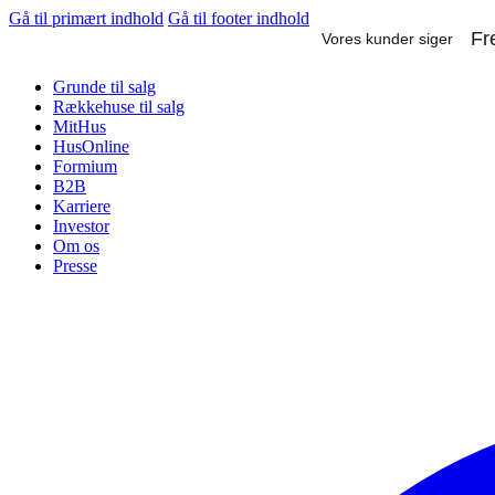
Gå til primært indhold
Gå til footer indhold
Grunde til salg
Rækkehuse til salg
MitHus
HusOnline
Formium
B2B
Karriere
Investor
Om os
Presse