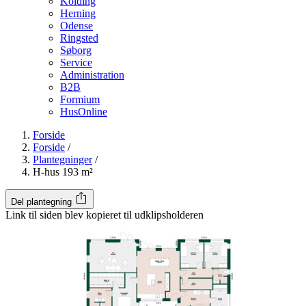
Kolding
Herning
Odense
Ringsted
Søborg
Service
Administration
B2B
Formium
HusOnline
Forside
Forside
/
Plantegninger
/
H-hus 193 m²
Del plantegning
Link til siden blev kopieret til udklipsholderen