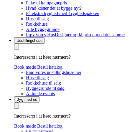
Palæ til kampagnepris
Hvad koster det at bygge nyt?
Få ekstra tryghed med Tryghedspakken
Huse til salg
Rækkehuse
Alle byggegrunde
Prøv vores HusDesigner og få prisen med det samme
Udstillingshuse
Interesseret i at høre nærmere?
Book møde
Bestil katalog
Find vores udstillingshuse her
Huse til salg
Rækkehuse til salg
Byggegrunde til salg
Aktuelle events
Byg med os
Interesseret i at høre nærmere?
Book møde
Bestil katalog
En tryg proces