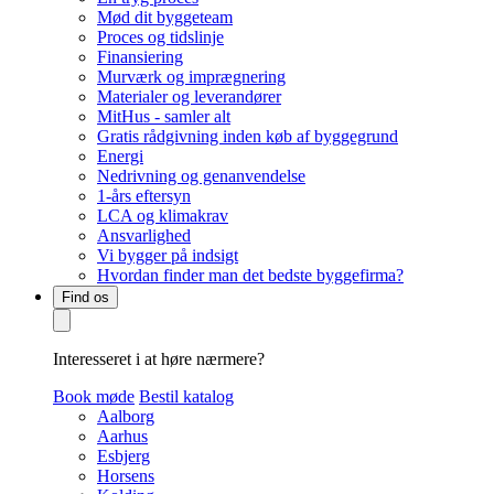
Mød dit byggeteam
Proces og tidslinje
Finansiering
Murværk og imprægnering
Materialer og leverandører
MitHus - samler alt
Gratis rådgivning inden køb af byggegrund
Energi
Nedrivning og genanvendelse
1-års eftersyn
LCA og klimakrav
Ansvarlighed
Vi bygger på indsigt
Hvordan finder man det bedste byggefirma?
Find os
Interesseret i at høre nærmere?
Book møde
Bestil katalog
Aalborg
Aarhus
Esbjerg
Horsens