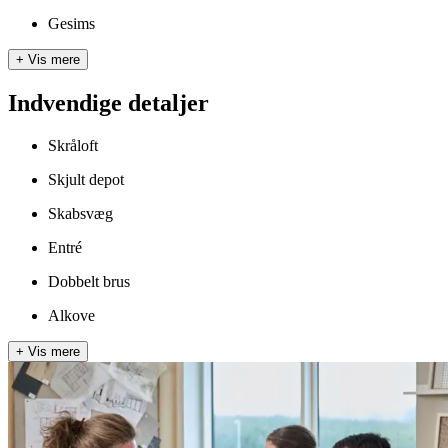
Gesims
+
Vis mere
Indvendige detaljer
Skråloft
Skjult depot
Skabsvæg
Entré
Dobbelt brus
Alkove
+
Vis mere