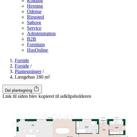
Kolding
Herning
Odense
Ringsted
Søborg
Service
Administration
B2B
Formium
HusOnline
Forside
Forside
/
Plantegninger
/
Længehus 180 m²
Del plantegning
Link til siden blev kopieret til udklipsholderen