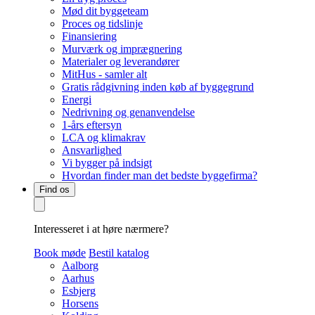
Mød dit byggeteam
Proces og tidslinje
Finansiering
Murværk og imprægnering
Materialer og leverandører
MitHus - samler alt
Gratis rådgivning inden køb af byggegrund
Energi
Nedrivning og genanvendelse
1-års eftersyn
LCA og klimakrav
Ansvarlighed
Vi bygger på indsigt
Hvordan finder man det bedste byggefirma?
Find os
Interesseret i at høre nærmere?
Book møde
Bestil katalog
Aalborg
Aarhus
Esbjerg
Horsens