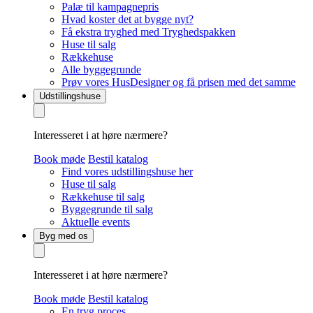
Palæ til kampagnepris
Hvad koster det at bygge nyt?
Få ekstra tryghed med Tryghedspakken
Huse til salg
Rækkehuse
Alle byggegrunde
Prøv vores HusDesigner og få prisen med det samme
Udstillingshuse
Interesseret i at høre nærmere?
Book møde
Bestil katalog
Find vores udstillingshuse her
Huse til salg
Rækkehuse til salg
Byggegrunde til salg
Aktuelle events
Byg med os
Interesseret i at høre nærmere?
Book møde
Bestil katalog
En tryg proces