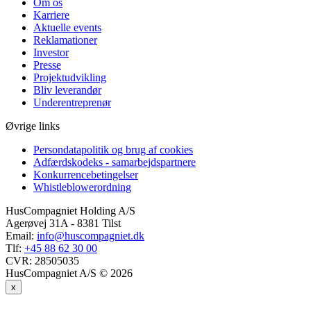
Om os
Karriere
Aktuelle events
Reklamationer
Investor
Presse
Projektudvikling
Bliv leverandør
Underentreprenør
Øvrige links
Persondatapolitik og brug af cookies
Adfærdskodeks - samarbejdspartnere
Konkurrencebetingelser
Whistleblowerordning
HusCompagniet Holding A/S
Agerøvej 31A - 8381 Tilst
Email:
info@huscompagniet.dk
Tlf:
+45 88 62 30 00
CVR:
28505035
HusCompagniet A/S © 2026
x