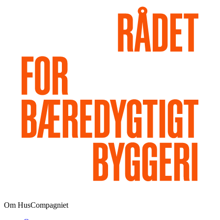
Om HusCompagniet