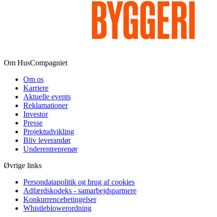
Om HusCompagniet
Om os
Karriere
Aktuelle events
Reklamationer
Investor
Presse
Projektudvikling
Bliv leverandør
Underentreprenør
Øvrige links
Persondatapolitik og brug af cookies
Adfærdskodeks - samarbejdspartnere
Konkurrencebetingelser
Whistleblowerordning