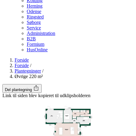
Kolding
Herning
Odense
Ringsted
Søborg
Service
Administration
B2B
Formium
HusOnline
Forside
Forside
/
Plantegninger
/
Øvrige 220 m²
Del plantegning
Link til siden blev kopieret til udklipsholderen