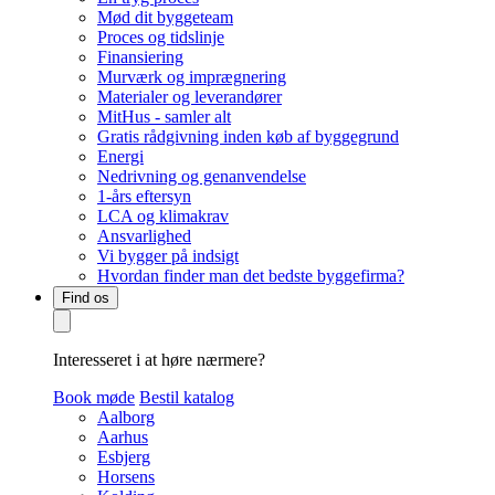
Mød dit byggeteam
Proces og tidslinje
Finansiering
Murværk og imprægnering
Materialer og leverandører
MitHus - samler alt
Gratis rådgivning inden køb af byggegrund
Energi
Nedrivning og genanvendelse
1-års eftersyn
LCA og klimakrav
Ansvarlighed
Vi bygger på indsigt
Hvordan finder man det bedste byggefirma?
Find os
Interesseret i at høre nærmere?
Book møde
Bestil katalog
Aalborg
Aarhus
Esbjerg
Horsens