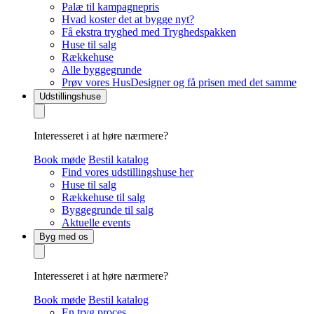
Palæ til kampagnepris
Hvad koster det at bygge nyt?
Få ekstra tryghed med Tryghedspakken
Huse til salg
Rækkehuse
Alle byggegrunde
Prøv vores HusDesigner og få prisen med det samme
Udstillingshuse
Interesseret i at høre nærmere?
Book møde
Bestil katalog
Find vores udstillingshuse her
Huse til salg
Rækkehuse til salg
Byggegrunde til salg
Aktuelle events
Byg med os
Interesseret i at høre nærmere?
Book møde
Bestil katalog
En tryg proces