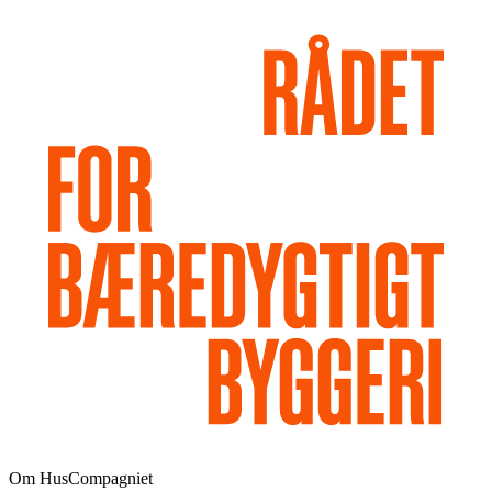
Om HusCompagniet