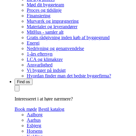
Mød dit byggeteam
Proces og tidslinje
Finansiering
Murværk og imprægnering
Materialer og leverandører
MitHus - samler alt
Gratis rådgivning inden køb af byggegrund
Energi
Nedrivning og genanvendelse
1-års eftersyn
LCA og klimakrav
Ansvarlighed
Vi bygger på indsigt
Hvordan finder man det bedste byggefirma?
Find os
Interesseret i at høre nærmere?
Book møde
Bestil katalog
Aalborg
Aarhus
Esbjerg
Horsens