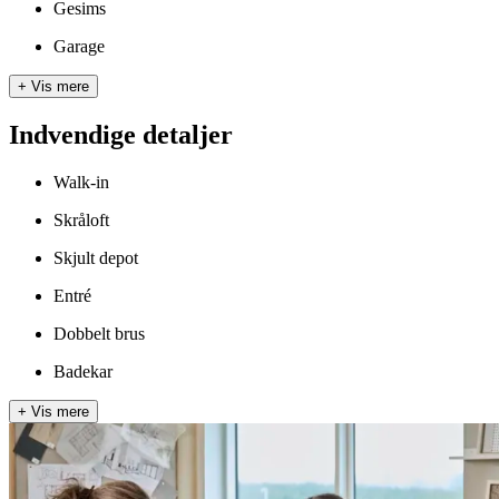
Gesims
Garage
+
Vis mere
Indvendige detaljer
Walk-in
Skråloft
Skjult depot
Entré
Dobbelt brus
Badekar
+
Vis mere