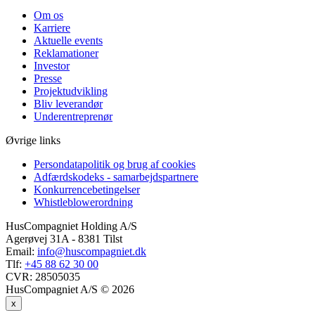
Om os
Karriere
Aktuelle events
Reklamationer
Investor
Presse
Projektudvikling
Bliv leverandør
Underentreprenør
Øvrige links
Persondatapolitik og brug af cookies
Adfærdskodeks - samarbejdspartnere
Konkurrencebetingelser
Whistleblowerordning
HusCompagniet Holding A/S
Agerøvej 31A - 8381 Tilst
Email:
info@huscompagniet.dk
Tlf:
+45 88 62 30 00
CVR:
28505035
HusCompagniet A/S © 2026
x