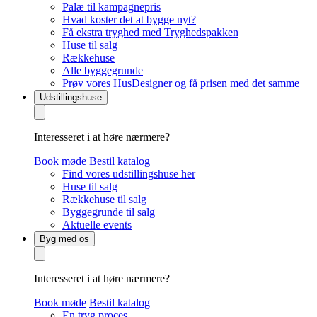
Palæ til kampagnepris
Hvad koster det at bygge nyt?
Få ekstra tryghed med Tryghedspakken
Huse til salg
Rækkehuse
Alle byggegrunde
Prøv vores HusDesigner og få prisen med det samme
Udstillingshuse
Interesseret i at høre nærmere?
Book møde
Bestil katalog
Find vores udstillingshuse her
Huse til salg
Rækkehuse til salg
Byggegrunde til salg
Aktuelle events
Byg med os
Interesseret i at høre nærmere?
Book møde
Bestil katalog
En tryg proces