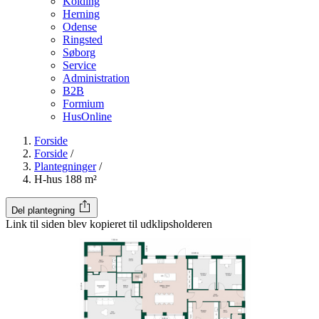
Kolding
Herning
Odense
Ringsted
Søborg
Service
Administration
B2B
Formium
HusOnline
Forside
Forside
/
Plantegninger
/
H-hus 188 m²
Del plantegning
Link til siden blev kopieret til udklipsholderen