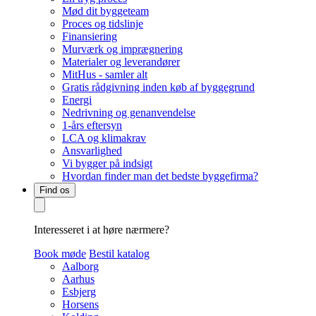
Mød dit byggeteam
Proces og tidslinje
Finansiering
Murværk og imprægnering
Materialer og leverandører
MitHus - samler alt
Gratis rådgivning inden køb af byggegrund
Energi
Nedrivning og genanvendelse
1-års eftersyn
LCA og klimakrav
Ansvarlighed
Vi bygger på indsigt
Hvordan finder man det bedste byggefirma?
Find os
Interesseret i at høre nærmere?
Book møde
Bestil katalog
Aalborg
Aarhus
Esbjerg
Horsens