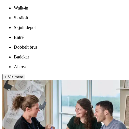
Walk-in
Skråloft
Skjult depot
Entré
Dobbelt brus
Badekar
Alkove
+
Vis mere