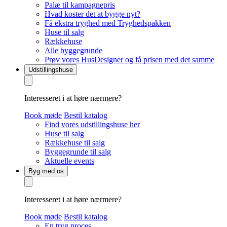
Palæ til kampagnepris
Hvad koster det at bygge nyt?
Få ekstra tryghed med Tryghedspakken
Huse til salg
Rækkehuse
Alle byggegrunde
Prøv vores HusDesigner og få prisen med det samme
Udstillingshuse
Interesseret i at høre nærmere?
Book møde
Bestil katalog
Find vores udstillingshuse her
Huse til salg
Rækkehuse til salg
Byggegrunde til salg
Aktuelle events
Byg med os
Interesseret i at høre nærmere?
Book møde
Bestil katalog
En tryg proces