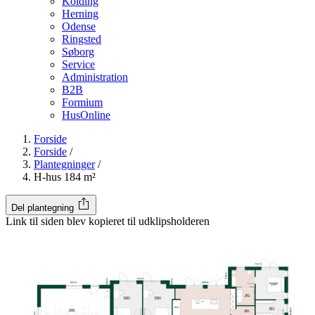
Kolding
Herning
Odense
Ringsted
Søborg
Service
Administration
B2B
Formium
HusOnline
Forside
Forside
/
Plantegninger
/
H-hus 184 m²
Del plantegning
Link til siden blev kopieret til udklipsholderen