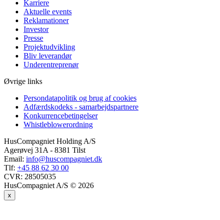
Karriere
Aktuelle events
Reklamationer
Investor
Presse
Projektudvikling
Bliv leverandør
Underentreprenør
Øvrige links
Persondatapolitik og brug af cookies
Adfærdskodeks - samarbejdspartnere
Konkurrencebetingelser
Whistleblowerordning
HusCompagniet Holding A/S
Agerøvej 31A - 8381 Tilst
Email:
info@huscompagniet.dk
Tlf:
+45 88 62 30 00
CVR:
28505035
HusCompagniet A/S © 2026
x