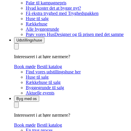
Palæ til kampagnepris
Hvad koster det at bygge nyt?
Få ekstra tryghed med Tryghedspakken
Huse til salg
Rækkehuse
Alle byggegrunde
Prøv vores HusDesigner og få prisen med det samme
Udstillingshuse
Interesseret i at høre nærmere?
Book møde
Bestil katalog
Find vores udstillingshuse her
Huse til salg
Rækkehuse til salg
Byggegrunde til salg
Aktuelle events
Byg med os
Interesseret i at høre nærmere?
Book møde
Bestil katalog
En tryg proces