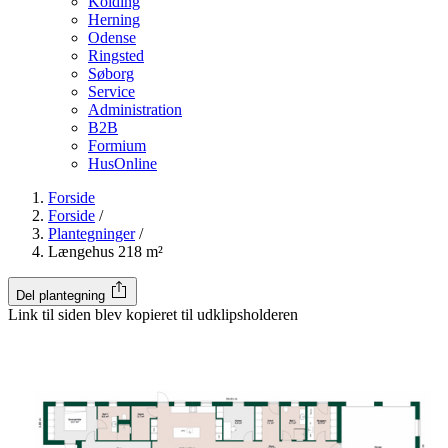
Kolding
Herning
Odense
Ringsted
Søborg
Service
Administration
B2B
Formium
HusOnline
Forside
Forside
/
Plantegninger
/
Længehus 218 m²
Del plantegning
Link til siden blev kopieret til udklipsholderen