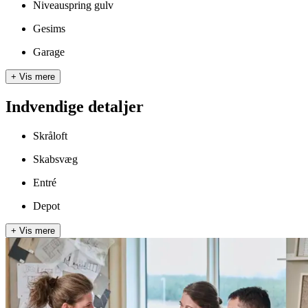
Niveauspring gulv
Gesims
Garage
+
Vis mere
Indvendige detaljer
Skråloft
Skabsvæg
Entré
Depot
+
Vis mere