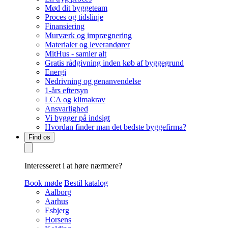
Mød dit byggeteam
Proces og tidslinje
Finansiering
Murværk og imprægnering
Materialer og leverandører
MitHus - samler alt
Gratis rådgivning inden køb af byggegrund
Energi
Nedrivning og genanvendelse
1-års eftersyn
LCA og klimakrav
Ansvarlighed
Vi bygger på indsigt
Hvordan finder man det bedste byggefirma?
Find os
Interesseret i at høre nærmere?
Book møde
Bestil katalog
Aalborg
Aarhus
Esbjerg
Horsens