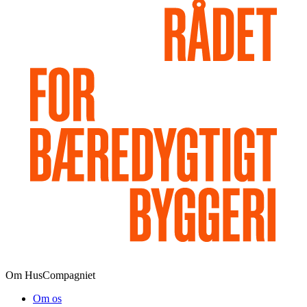
Om HusCompagniet
Om os