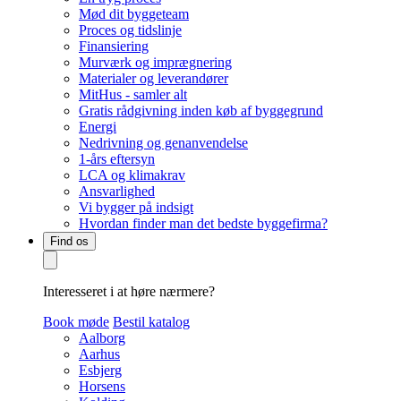
Mød dit byggeteam
Proces og tidslinje
Finansiering
Murværk og imprægnering
Materialer og leverandører
MitHus - samler alt
Gratis rådgivning inden køb af byggegrund
Energi
Nedrivning og genanvendelse
1-års eftersyn
LCA og klimakrav
Ansvarlighed
Vi bygger på indsigt
Hvordan finder man det bedste byggefirma?
Find os
Interesseret i at høre nærmere?
Book møde
Bestil katalog
Aalborg
Aarhus
Esbjerg
Horsens