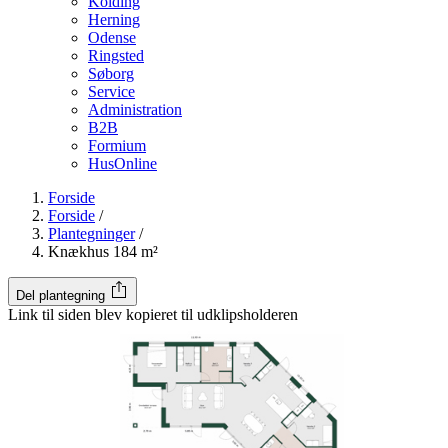
Kolding
Herning
Odense
Ringsted
Søborg
Service
Administration
B2B
Formium
HusOnline
Forside
Forside
/
Plantegninger
/
Knækhus 184 m²
Del plantegning
Link til siden blev kopieret til udklipsholderen