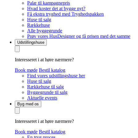
Palæ til kampagnepris
Hvad koster det at bygge nyt?
Få ekstra tryghed med Tryghedspakken
Huse til salg
Rækkehuse
Alle byggegrunde
Prøv vores HusDesigner og få prisen med det samme
Udstillingshuse
Interesseret i at høre nærmere?
Book møde
Bestil katalog
Find vores udstillingshuse her
Huse til salg
Rækkehuse til salg
Byggegrunde til salg
Aktuelle events
Byg med os
Interesseret i at høre nærmere?
Book møde
Bestil katalog
En tryg proces