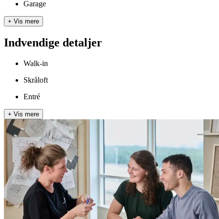
Garage
+
Vis mere
Indvendige detaljer
Walk-in
Skråloft
Entré
+
Vis mere