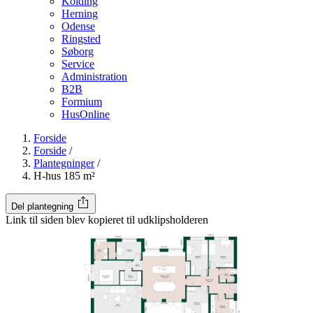
Kolding
Herning
Odense
Ringsted
Søborg
Service
Administration
B2B
Formium
HusOnline
Forside
Forside
/
Plantegninger
/
H-hus 185 m²
Del plantegning
Link til siden blev kopieret til udklipsholderen