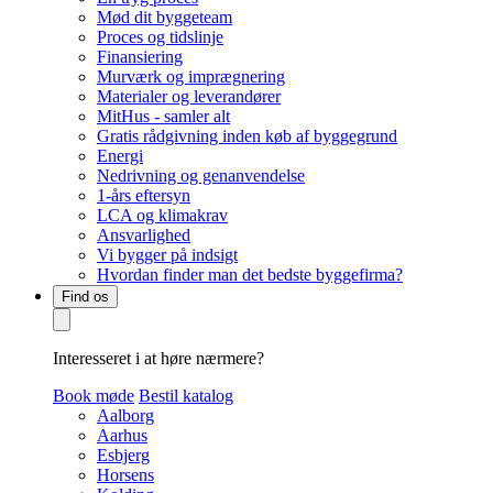
Mød dit byggeteam
Proces og tidslinje
Finansiering
Murværk og imprægnering
Materialer og leverandører
MitHus - samler alt
Gratis rådgivning inden køb af byggegrund
Energi
Nedrivning og genanvendelse
1-års eftersyn
LCA og klimakrav
Ansvarlighed
Vi bygger på indsigt
Hvordan finder man det bedste byggefirma?
Find os
Interesseret i at høre nærmere?
Book møde
Bestil katalog
Aalborg
Aarhus
Esbjerg
Horsens