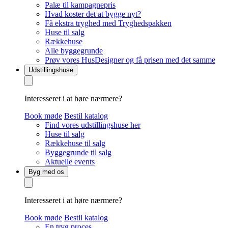
Palæ til kampagnepris
Hvad koster det at bygge nyt?
Få ekstra tryghed med Tryghedspakken
Huse til salg
Rækkehuse
Alle byggegrunde
Prøv vores HusDesigner og få prisen med det samme
Udstillingshuse
Interesseret i at høre nærmere?
Book møde
Bestil katalog
Find vores udstillingshuse her
Huse til salg
Rækkehuse til salg
Byggegrunde til salg
Aktuelle events
Byg med os
Interesseret i at høre nærmere?
Book møde
Bestil katalog
En tryg proces