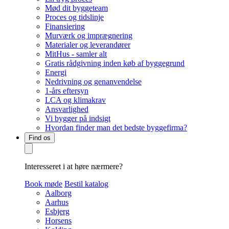
Mød dit byggeteam
Proces og tidslinje
Finansiering
Murværk og imprægnering
Materialer og leverandører
MitHus - samler alt
Gratis rådgivning inden køb af byggegrund
Energi
Nedrivning og genanvendelse
1-års eftersyn
LCA og klimakrav
Ansvarlighed
Vi bygger på indsigt
Hvordan finder man det bedste byggefirma?
Find os
Interesseret i at høre nærmere?
Book møde
Bestil katalog
Aalborg
Aarhus
Esbjerg
Horsens