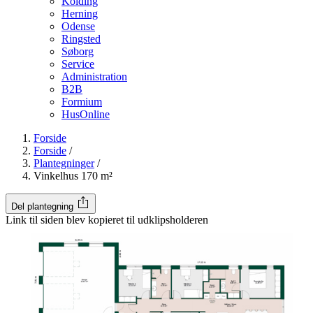
Kolding
Herning
Odense
Ringsted
Søborg
Service
Administration
B2B
Formium
HusOnline
Forside
Forside
/
Plantegninger
/
Vinkelhus 170 m²
Del plantegning
Link til siden blev kopieret til udklipsholderen