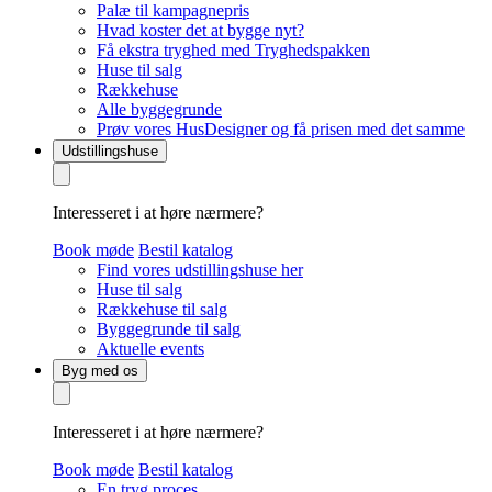
Palæ til kampagnepris
Hvad koster det at bygge nyt?
Få ekstra tryghed med Tryghedspakken
Huse til salg
Rækkehuse
Alle byggegrunde
Prøv vores HusDesigner og få prisen med det samme
Udstillingshuse
Interesseret i at høre nærmere?
Book møde
Bestil katalog
Find vores udstillingshuse her
Huse til salg
Rækkehuse til salg
Byggegrunde til salg
Aktuelle events
Byg med os
Interesseret i at høre nærmere?
Book møde
Bestil katalog
En tryg proces