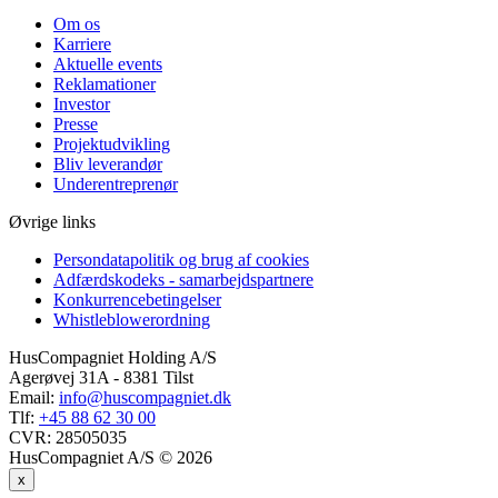
Om os
Karriere
Aktuelle events
Reklamationer
Investor
Presse
Projektudvikling
Bliv leverandør
Underentreprenør
Øvrige links
Persondatapolitik og brug af cookies
Adfærdskodeks - samarbejdspartnere
Konkurrencebetingelser
Whistleblowerordning
HusCompagniet Holding A/S
Agerøvej 31A - 8381 Tilst
Email:
info@huscompagniet.dk
Tlf:
+45 88 62 30 00
CVR:
28505035
HusCompagniet A/S © 2026
x