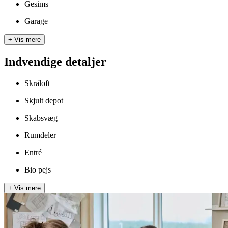
Gesims
Garage
+
Vis mere
Indvendige detaljer
Skråloft
Skjult depot
Skabsvæg
Rumdeler
Entré
Bio pejs
+
Vis mere