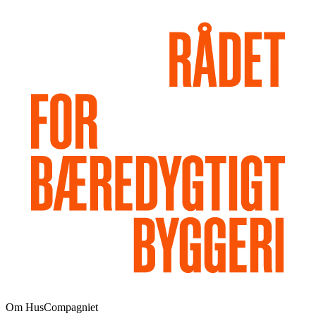
Om HusCompagniet